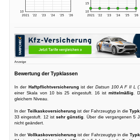
15
10
10
2021
'22
'23
'24
'25
'26
2021
'22
'23
'24
'25
'26
Anzeige
Bewertung der Typklassen
In der
Haftpflichtversicherung
ist der
Datsun 100 A F II L
(
einer Skala von 10 bis 25 eingestuft. 16 ist
mittelmäßig
. D
gleichem Niveau.
In der
Teilkaskoversicherung
ist der Fahrzeugtyp in die
Typk
33 eingestuft. 12 ist
sehr günstig
. Über die vergangenen 5 J
nicht geändert.
In der
Vollkaskoversicherung
ist der Fahrzeugtyp in die
Typk