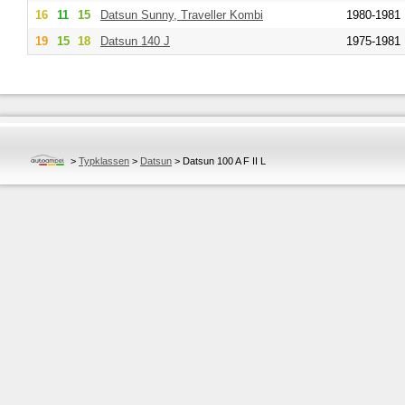
16
11
15
Datsun
Sunny, Traveller Kombi
1980-1981
19
15
18
Datsun
140 J
1975-1981
>
Typklassen
>
Datsun
>
Datsun 100 A F II L