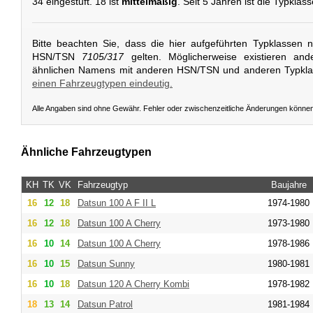
34 eingestuft. 18 ist
mittelmäßig
. Seit 5 Jahren ist die Typklasse
Bitte beachten Sie, dass die hier aufgeführten Typklassen 
HSN/TSN
7105/317
gelten. Möglicherweise existieren and
ähnlichen Namens mit anderen HSN/TSN und anderen Typkl
einen Fahrzeugtypen eindeutig.
Alle Angaben sind ohne Gewähr. Fehler oder zwischenzeitliche Änderungen könne
Ähnliche Fahrzeugtypen
KH
TK
VK
Fahrzeugtyp
Baujahre
16
12
18
Datsun
100 A F II L
1974-1980
16
12
18
Datsun
100 A Cherry
1973-1980
16
10
14
Datsun
100 A Cherry
1978-1986
16
10
15
Datsun
Sunny
1980-1981
16
10
18
Datsun
120 A Cherry Kombi
1978-1982
18
13
14
Datsun
Patrol
1981-1984