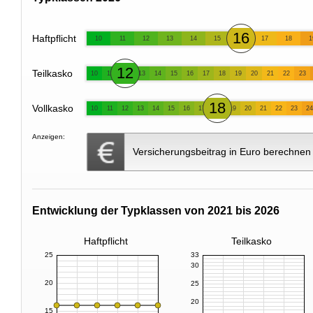
16
Haftpflicht
10
11
12
13
14
15
17
18
1
12
Teilkasko
10
11
13
14
15
16
17
18
19
20
21
22
23
18
Vollkasko
10
11
12
13
14
15
16
17
19
20
21
22
23
24
Anzeigen:
Versicherungsbeitrag in Euro berechnen
Entwicklung der Typklassen von 2021 bis 2026
Haftpflicht
Teilkasko
25
33
30
20
25
20
15