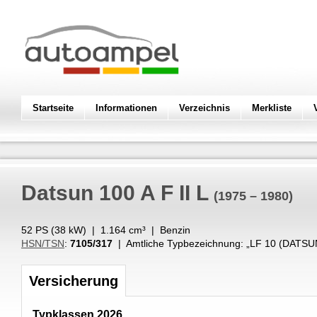
Startseite
Informationen
Verzeichnis
Merkliste
Datsun
100 A F II L
(1975 – 1980)
52 PS (
38
kW
) |
1.164
cm³
|
Benzin
HSN/TSN
:
7105/317
| Amtliche Typbezeichnung: „
LF 10 (DATSUN
Versicherung
Typklassen 2026