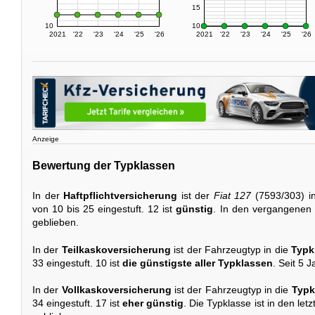
15
10
10
2021
'22
'23
'24
'25
'26
2021
'22
'23
'24
'25
'26
Anzeige
Bewertung der Typklassen
In der
Haftpflichtversicherung
ist der
Fiat 127
(7593/303) i
von 10 bis 25 eingestuft. 12 ist
günstig
. In den vergangenen f
geblieben.
In der
Teilkaskoversicherung
ist der Fahrzeugtyp in die
Typk
33 eingestuft. 10 ist
die günstigste aller Typklassen
. Seit 5 
In der
Vollkaskoversicherung
ist der Fahrzeugtyp in die
Typk
34 eingestuft. 17 ist
eher günstig
. Die Typklasse ist in den le