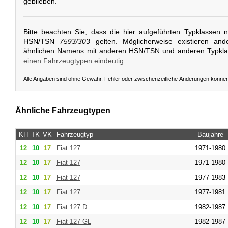
geblieben.
Bitte beachten Sie, dass die hier aufgeführten Typklassen 
HSN/TSN
7593/303
gelten. Möglicherweise existieren and
ähnlichen Namens mit anderen HSN/TSN und anderen Typkl
einen Fahrzeugtypen eindeutig.
Alle Angaben sind ohne Gewähr. Fehler oder zwischenzeitliche Änderungen könne
Ähnliche Fahrzeugtypen
KH
TK
VK
Fahrzeugtyp
Baujahre
12
10
17
Fiat
127
1971-1980
12
10
17
Fiat
127
1971-1980
12
10
17
Fiat
127
1977-1983
12
10
17
Fiat
127
1977-1981
12
10
17
Fiat
127 D
1982-1987
12
10
17
Fiat
127 GL
1982-1987