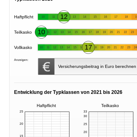
12
Haftpflicht
10
11
13
14
15
16
17
18
1
10
Teilkasko
11
12
13
14
15
16
17
18
19
20
21
22
23
17
Vollkasko
10
11
12
13
14
15
16
18
19
20
21
22
23
24
Anzeigen:
Versicherungsbeitrag in Euro berechnen
Entwicklung der Typklassen von 2021 bis 2026
Haftpflicht
Teilkasko
25
33
30
20
25
20
15