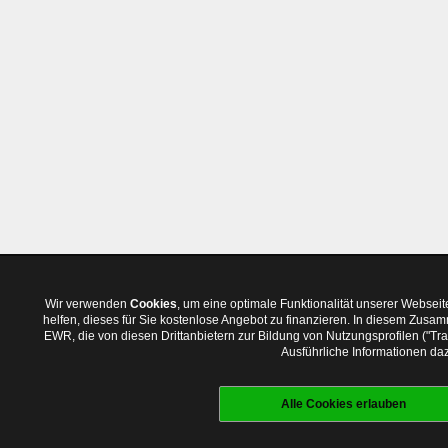
Wir verwenden
Cookies
, um eine optimale Funktionalität unserer Websei
helfen, dieses für Sie kostenlose Angebot zu finanzieren. In diesem Zus
EWR, die von diesen Drittanbietern zur Bildung von Nutzungsprofilen ("T
Ausführliche Informationen daz
Alle Cookies erlauben