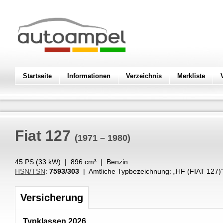
Startseite
Informationen
Verzeichnis
Merkliste
Fiat
127
(1971 – 1980)
45 PS (
33
kW
) |
896
cm³
|
Benzin
HSN/TSN
:
7593/303
| Amtliche Typbezeichnung: „
HF (FIAT 127)
Versicherung
Typklassen 2026