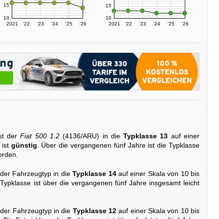
15
15
10
10
2021
'22
'23
'24
'25
'26
2021
'22
'23
'24
'25
'26
st der
Fiat 500 1.2
(4136/ARU) in die
Typklasse 13
auf einer
 ist
günstig
. Über die vergangenen fünf Jahre ist die Typklasse
orden.
 der Fahrzeugtyp in die
Typklasse 14
auf einer Skala von 10 bis
 Typklasse ist über die vergangenen fünf Jahre insgesamt leicht
 der Fahrzeugtyp in die
Typklasse 12
auf einer Skala von 10 bis