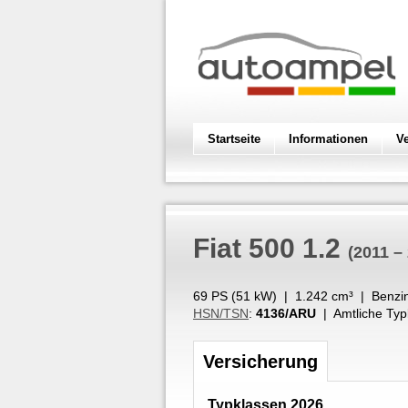
Startseite
Informationen
V
Fiat
500 1.2
(2011 –
69 PS (
51
kW
) |
1.242
cm³
|
Benzi
HSN/TSN
:
4136/ARU
| Amtliche Typ
Versicherung
Typklassen 2026