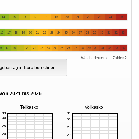
14
15
16
17
18
19
20
21
22
23
24
25
16
17
18
19
20
21
22
23
24
25
26
27
28
29
30
31
32
33
16
17
18
19
20
21
22
23
24
25
26
27
28
29
30
31
32
33
34
Was bedeuten die Zahlen?
gsbeitrag in Euro berechnen
von 2021 bis 2026
Teilkasko
Vollkasko
33
34
30
30
25
25
20
20