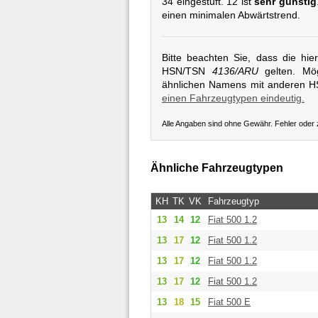
34 eingestuft. 12 ist
sehr günstig
einen minimalen Abwärtstrend.
Bitte beachten Sie, dass die hi
HSN/TSN
4136/ARU
gelten. Mög
ähnlichen Namens mit anderen 
einen Fahrzeugtypen eindeutig.
Alle Angaben sind ohne Gewähr. Fehler oder
Ähnliche Fahrzeugtypen
KH
TK
VK
Fahrzeugtyp
13
14
12
Fiat
500 1.2
13
17
12
Fiat
500 1.2
13
17
12
Fiat
500 1.2
13
17
12
Fiat
500 1.2
13
18
15
Fiat
500 E