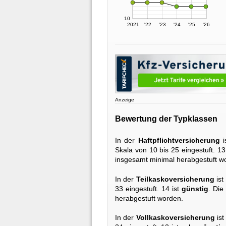
10
2021
'22
'23
'24
'25
'26
Anzeige
Bewertung der Typklassen
In der
Haftpflichtversicherung
i
Skala von 10 bis 25 eingestuft. 13
insgesamt minimal herabgestuft w
In der
Teilkaskoversicherung
ist
33 eingestuft. 14 ist
günstig
. Die
herabgestuft worden.
In der
Vollkaskoversicherung
ist