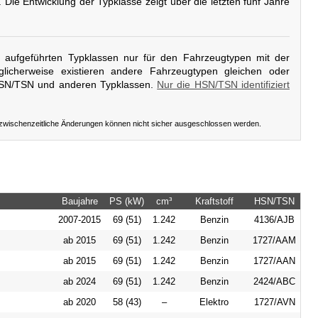
. Die Entwicklung der Typklasse zeigt über die letzten fünf Jahre
er aufgeführten Typklassen nur für den Fahrzeugtypen mit der
licherweise existieren andere Fahrzeugtypen gleichen oder
HSN/TSN und anderen Typklassen.
Nur die HSN/TSN identifiziert
 zwischenzeitliche Änderungen können nicht sicher ausgeschlossen werden.
Baujahre
PS (kW)
cm³
Kraftstoff
HSN/TSN
2007-2015
69 (51)
1.242
Benzin
4136/AJB
ab 2015
69 (51)
1.242
Benzin
1727/AAM
ab 2015
69 (51)
1.242
Benzin
1727/AAN
ab 2024
69 (51)
1.242
Benzin
2424/ABC
ab 2020
58 (43)
–
Elektro
1727/AVN