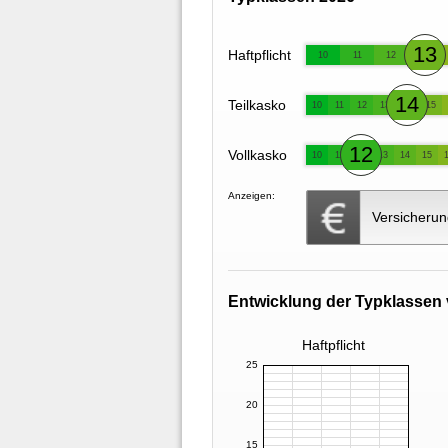
13
Haftpflicht
10
11
12
14
Teilkasko
10
11
12
13
15
12
Vollkasko
10
11
13
14
15
Anzeigen:
Versicherun
Entwicklung der Typklassen 
Haftpflicht
25
20
15