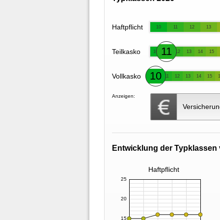
Haftpflicht
10
11
12
13
11
Teilkasko
10
12
13
14
15
10
Vollkasko
11
12
13
14
15
Anzeigen:
Versicherun
Entwicklung der Typklassen 
Haftpflicht
25
20
15