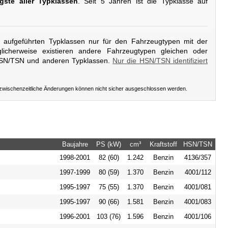
gste aller Typklassen
. Seit 5 Jahren ist die Typklasse auf
er aufgeführten Typklassen nur für den Fahrzeugtypen mit der
icherweise existieren andere Fahrzeugtypen gleichen oder
HSN/TSN und anderen Typklassen.
Nur die HSN/TSN identifiziert
 zwischenzeitliche Änderungen können nicht sicher ausgeschlossen werden.
Baujahre
PS (kW)
cm³
Kraftstoff
HSN/TSN
1998-2001
82 (60)
1.242
Benzin
4136/357
1997-1999
80 (59)
1.370
Benzin
4001/112
1995-1997
75 (55)
1.370
Benzin
4001/081
1995-1997
90 (66)
1.581
Benzin
4001/083
1996-2001
103 (76)
1.596
Benzin
4001/106