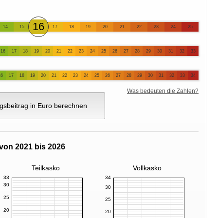
16
14
15
17
18
19
20
21
22
23
24
25
16
17
18
19
20
21
22
23
24
25
26
27
28
29
30
31
32
33
16
17
18
19
20
21
22
23
24
25
26
27
28
29
30
31
32
33
34
Was bedeuten die Zahlen?
gsbeitrag in Euro berechnen
von 2021 bis 2026
Teilkasko
Vollkasko
33
34
30
30
25
25
20
20