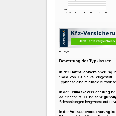
10
2021
'22
'23
'24
'25
'26
Anzeige
Bewertung der Typklassen
In der
Haftpflichtversicherung
i
Skala von 10 bis 25 eingestuft. 
Typklasse eine minimale Aufwärtse
In der
Teilkaskoversicherung
ist
33 eingestuft. 11 ist
sehr günsti
Schwankungen insgesamt auf unve
In der
Vollkaskoversicherung
ist