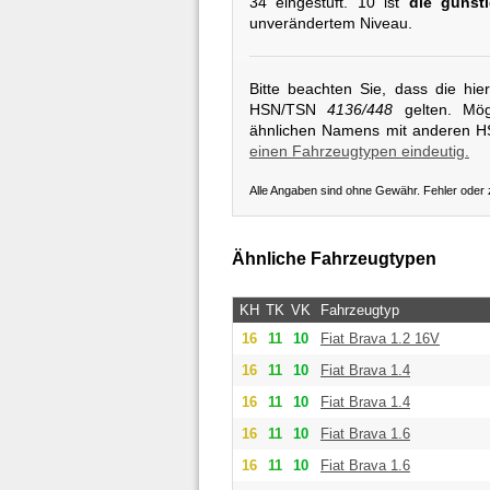
34 eingestuft. 10 ist
die günsti
unverändertem Niveau.
Bitte beachten Sie, dass die hi
HSN/TSN
4136/448
gelten. Mögl
ähnlichen Namens mit anderen 
einen Fahrzeugtypen eindeutig.
Alle Angaben sind ohne Gewähr. Fehler oder
Ähnliche Fahrzeugtypen
KH
TK
VK
Fahrzeugtyp
16
11
10
Fiat
Brava 1.2 16V
16
11
10
Fiat
Brava 1.4
16
11
10
Fiat
Brava 1.4
16
11
10
Fiat
Brava 1.6
16
11
10
Fiat
Brava 1.6