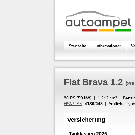
Startseite
Informationen
V
Fiat
Brava 1.2
(20
80 PS (
59
kW
) |
1.242
cm³
|
Benzi
HSN/TSN
:
4136/448
| Amtliche Typb
Versicherung
Typklassen 2026