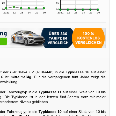
15
15
10
10
2021
'22
'23
'24
'25
'26
2021
'22
'23
'24
'25
'26
st der
Fiat Brava 1.2
(4136/448) in die
Typklasse 16
auf einer
16 ist
mittelmäßig
. Für die vergangenen fünf Jahre zeigt die
ntwicklung.
 der Fahrzeugtyp in die
Typklasse 11
auf einer Skala von 10 bis
g
. Die Typklasse ist in den letzten fünf Jahren trotz minimaler
rändertem Niveau geblieben.
 der Fahrzeugtyp in die
Typklasse 10
auf einer Skala von 10 bis