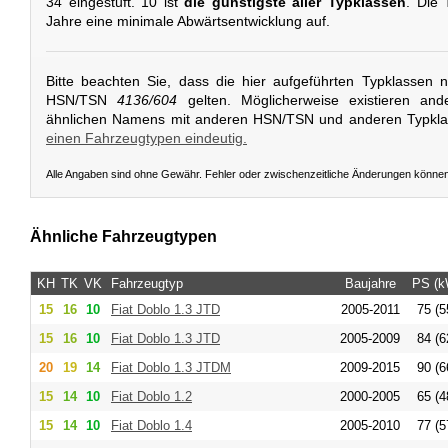
34 eingestuft. 10 ist
die günstigste aller Typklassen
. Die 
Jahre eine minimale Abwärtsentwicklung auf.
Bitte beachten Sie, dass die hier aufgeführten Typklassen 
HSN/TSN
4136/604
gelten. Möglicherweise existieren and
ähnlichen Namens mit anderen HSN/TSN und anderen Typkl
einen Fahrzeugtypen eindeutig.
Alle Angaben sind ohne Gewähr. Fehler oder zwischenzeitliche Änderungen könne
Ähnliche Fahrzeugtypen
KH
TK
VK
Fahrzeugtyp
Baujahre
PS (k
15
16
10
Fiat
Doblo 1.3 JTD
2005-2011
75 (5
15
16
10
Fiat
Doblo 1.3 JTD
2005-2009
84 (6
20
19
14
Fiat
Doblo 1.3 JTDM
2009-2015
90 (6
15
14
10
Fiat
Doblo 1.2
2000-2005
65 (4
15
14
10
Fiat
Doblo 1.4
2005-2010
77 (5