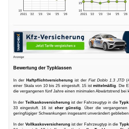
15
10
10
2021
'22
'23
'24
'25
'26
2021
'22
'23
'24
'25
'26
Anzeige
Bewertung der Typklassen
In der
Haftpflichtversicherung
ist der
Fiat Doblo 1.3 JTD
(4
einer Skala von 10 bis 25 eingestuft. 15 ist
mittelmäßig
. Die 
die vergangenen fünf Jahre einen minimalen Abwärtstrend bei
In der
Teilkaskoversicherung
ist der Fahrzeugtyp in die
Typk
33 eingestuft. 16 ist
eher günstig
. Über die vergangenen f
geringfügiger Schwankungen insgesamt unverändert geblieben
In der
Vollkaskoversicherung
ist der Fahrzeugtyp in die
Typk