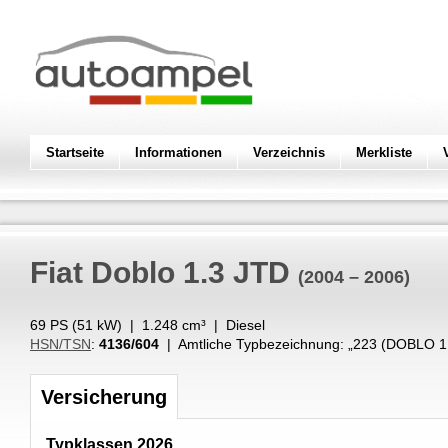
Startseite
Informationen
Verzeichnis
Merkliste
Fiat
Doblo 1.3 JTD
(2004 – 2006)
69 PS (
51
kW
) |
1.248
cm³
|
Diesel
HSN/TSN
:
4136/604
| Amtliche Typbezeichnung: „
223 (DOBLO 1
Versicherung
Typklassen 2026