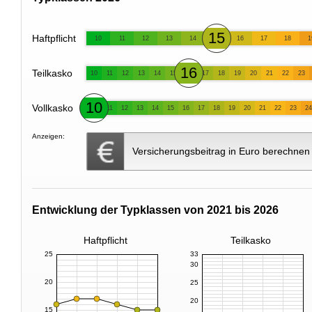
15
Haftpflicht
10
11
12
13
14
16
17
18
1
16
Teilkasko
10
11
12
13
14
15
17
18
19
20
21
22
23
10
Vollkasko
11
12
13
14
15
16
17
18
19
20
21
22
23
24
Anzeigen:
Versicherungsbeitrag in Euro berechnen
Entwicklung der Typklassen von 2021 bis 2026
Haftpflicht
Teilkasko
25
33
30
20
25
20
15