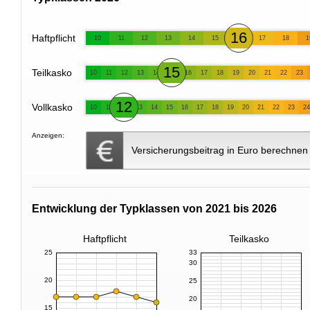
16
Haftpflicht
10
11
12
13
14
15
17
18
1
15
Teilkasko
10
11
12
13
14
16
17
18
19
20
21
22
23
12
Vollkasko
10
11
13
14
15
16
17
18
19
20
21
22
23
24
Anzeigen:
Versicherungsbeitrag in Euro berechnen
Entwicklung der Typklassen von 2021 bis 2026
Haftpflicht
Teilkasko
25
33
30
20
25
20
15