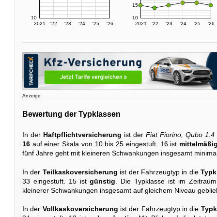
15
10
10
2021
'22
'23
'24
'25
'26
2021
'22
'23
'24
'25
'26
Anzeige
Bewertung der Typklassen
In der
Haftpflichtversicherung
ist der
Fiat Fiorino, Qubo 1.
16
auf einer Skala von 10 bis 25 eingestuft. 16 ist
mittelmäßi
fünf Jahre geht mit kleineren Schwankungen insgesamt minima
In der
Teilkaskoversicherung
ist der Fahrzeugtyp in die
Typk
33 eingestuft. 15 ist
günstig
. Die Typklasse ist im Zeitrau
kleinerer Schwankungen insgesamt auf gleichem Niveau geblie
In der
Vollkaskoversicherung
ist der Fahrzeugtyp in die
Typk