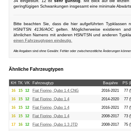
34 eingestuft. 12 ist
sehr günstig
. Mit Blick auf die letzte
geringfügigen Schwankungen insgesamt eine minimale Abwärts
Bitte beachten Sie, dass die hier aufgeführten Typklassen 
HSN/TSN
4136/AOC
gelten. Möglicherweise existieren an
ähnlichen Namens mit anderen HSN/TSN und anderen Typkl
einen Fahrzeugtypen eindeutig.
Alle Angaben sind ohne Gewähr. Fehler oder zwischenzeitliche Änderungen könne
Ähnliche Fahrzeugtypen
KH
TK
VK
Fahrzeugtyp
Baujahre
PS (
16
15
12
Fiat
Fiorino, Qubo 1.4 CNG
2016-2021
77 (
16
15
12
Fiat
Fiorino, Qubo 1.4
2014-2020
77 (
16
15
12
Fiat
Fiorino, Qubo 1.4
2016-2021
77 (
16
15
12
Fiat
Fiorino, Qubo 1.4
2008-2017
73 (
17
16
12
Fiat
Fiorino, Qubo 1.3 JTD
2008-2017
75 (