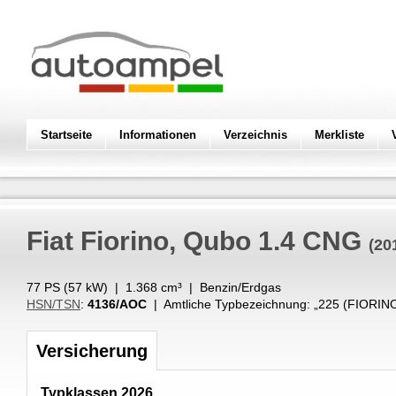
Startseite
Informationen
Verzeichnis
Merkliste
Fiat
Fiorino, Qubo 1.4 CNG
(20
77 PS (
57
kW
) |
1.368
cm³
|
Benzin/Erdgas
HSN/TSN
:
4136/AOC
| Amtliche Typbezeichnung: „
225 (FIORIN
Versicherung
Typklassen 2026