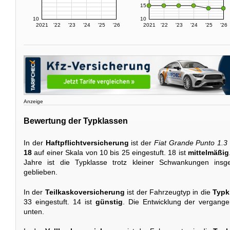
15
10
10
2021
'22
'23
'24
'25
'26
2021
'22
'23
'24
'25
'26
Anzeige
Bewertung der Typklassen
In der
Haftpflichtversicherung
ist der
Fiat Grande Punto 1.
18
auf einer Skala von 10 bis 25 eingestuft. 18 ist
mittelmäßig
Jahre ist die Typklasse trotz kleiner Schwankungen ins
geblieben.
In der
Teilkaskoversicherung
ist der Fahrzeugtyp in die
Typk
33 eingestuft. 14 ist
günstig
. Die Entwicklung der vergang
unten.