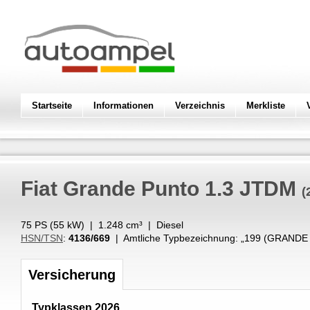
Startseite
Informationen
Verzeichnis
Merkliste
Fiat
Grande Punto 1.3 JTDM
(
75 PS (
55
kW
) |
1.248
cm³
|
Diesel
HSN/TSN
:
4136/669
| Amtliche Typbezeichnung: „
199 (GRANDE
Versicherung
Typklassen 2026