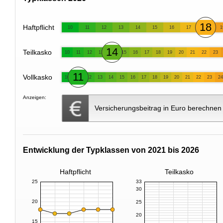
18
Haftpflicht
10
11
12
13
14
15
16
17
1
14
Teilkasko
10
11
12
13
15
16
17
18
19
20
21
22
23
11
Vollkasko
10
12
13
14
15
16
17
18
19
20
21
22
23
24
Anzeigen:
Versicherungsbeitrag in Euro berechnen
Entwicklung der Typklassen von 2021 bis 2026
Haftpflicht
Teilkasko
25
33
30
20
25
20
15