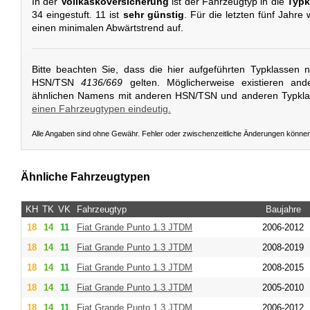
In der
Vollkaskoversicherung
ist der Fahrzeugtyp in die
Typk
34 eingestuft. 11 ist
sehr günstig
. Für die letzten fünf Jahre
einen minimalen Abwärtstrend auf.
Bitte beachten Sie, dass die hier aufgeführten Typklassen 
HSN/TSN
4136/669
gelten. Möglicherweise existieren and
ähnlichen Namens mit anderen HSN/TSN und anderen Typkl
einen Fahrzeugtypen eindeutig.
Alle Angaben sind ohne Gewähr. Fehler oder zwischenzeitliche Änderungen könne
Ähnliche Fahrzeugtypen
KH
TK
VK
Fahrzeugtyp
Baujahre
18
14
11
Fiat
Grande Punto 1.3 JTDM
2006-2012
18
14
11
Fiat
Grande Punto 1.3 JTDM
2008-2019
18
14
11
Fiat
Grande Punto 1.3 JTDM
2008-2015
18
14
11
Fiat
Grande Punto 1.3 JTDM
2005-2010
18
14
11
Fiat
Grande Punto 1.3 JTDM
2006-2012