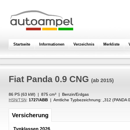
Startseite
Informationen
Verzeichnis
Merkliste
Fiat
Panda 0.9 CNG
(ab 2015)
86 PS (
63
kW
) |
875
cm³
|
Benzin/Erdgas
HSN/TSN
:
1727/ABB
| Amtliche Typbezeichnung: „
312 (PANDA 
Versicherung
Typklassen 2026