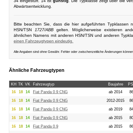
34 eingestuft. 14 ist
günstig
. Die Typklasse zeigt über die v
Abwärtsentwicklung.
Bitte beachten Sie, dass die hier aufgeführten Typklassen 
HSN/TSN
1727/ABB
gelten. Möglicherweise existieren an
ähnlichen Namens mit anderen HSN/TSN und anderen Typkl
einen Fahrzeugtypen eindeutig.
Alle Angaben sind ohne Gewähr. Fehler oder zwischenzeitliche Änderungen könne
Ähnliche Fahrzeugtypen
KH
TK
VK
Fahrzeugtyp
Baujahre
PS
16
18
14
Fiat
Panda 0.9 CNG
ab 2014
86
16
18
14
Fiat
Panda 0.9 CNG
2012-2015
86
16
18
14
Fiat
Panda 0.9 CNG
ab 2019
84
16
18
14
Fiat
Panda 0.9 CNG
ab 2015
80
16
18
14
Fiat
Panda 0.9
ab 2015
86