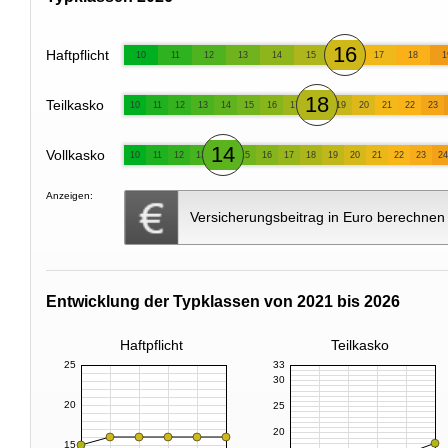
16
Haftpflicht
10
11
12
13
14
15
17
18
1
18
Teilkasko
10
11
12
13
14
15
16
17
19
20
21
22
23
14
Vollkasko
10
11
12
13
15
16
17
18
19
20
21
22
23
24
Anzeigen:
Versicherungsbeitrag in Euro berechnen
Entwicklung der Typklassen von 2021 bis 2026
Haftpflicht
Teilkasko
25
33
30
20
25
20
15