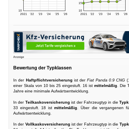
15
10
10
2021
'22
'23
'24
'25
'26
2021
'22
'23
'24
'25
'26
Anzeige
Bewertung der Typklassen
In der
Haftpflichtversicherung
ist der
Fiat Panda 0.9 CNG
(
einer Skala von 10 bis 25 eingestuft. 16 ist
mittelmäßig
. Die 
Jahre eine minimale Aufwärtsentwicklung.
In der
Teilkaskoversicherung
ist der Fahrzeugtyp in die
Typk
33 eingestuft. 18 ist
mittelmäßig
. Über die vergangenen fü
Aufwärtsentwicklung.
In der
Vollkaskoversicherung
ist der Fahrzeugtyp in die
Typk