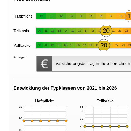
1
Haftpflicht
10
11
12
13
14
15
16
17
18
20
Teilkasko
10
11
12
13
14
15
16
17
18
19
21
22
23
20
Vollkasko
10
11
12
13
14
15
16
17
18
19
21
22
23
24
Anzeigen:
Versicherungsbeitrag in Euro berechnen
Entwicklung der Typklassen von 2021 bis 2026
Haftpflicht
Teilkasko
25
33
30
20
25
20
15