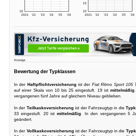
15
10
10
2021
'22
'23
'24
'25
'26
2021
'22
'23
'24
'25
'26
Anzeige
Bewertung der Typklassen
In der
Haftpflichtversicherung
ist der
Fiat Ritmo Sport 105
auf einer Skala von 10 bis 25 eingestuft. 19 ist
mittelmäßig
vergangenen fünf Jahre auf gleichem Niveau geblieben.
In der
Teilkaskoversicherung
ist der Fahrzeugtyp in die
Typk
33 eingestuft. 20 ist
mittelmäßig
. In den vergangenen 5 Ja
geändert.
In der
Vollkaskoversicherung
ist der Fahrzeugtyp in die
Typk