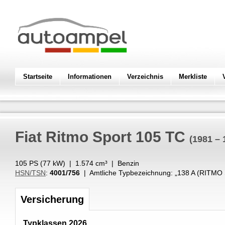
Startseite
Informationen
Verzeichnis
Merkliste
Fiat
Ritmo Sport 105 TC
(1981 – 
105 PS (
77
kW
) |
1.574
cm³
|
Benzin
HSN/TSN
:
4001/756
| Amtliche Typbezeichnung: „
138 A (RITMO
Versicherung
Typklassen 2026