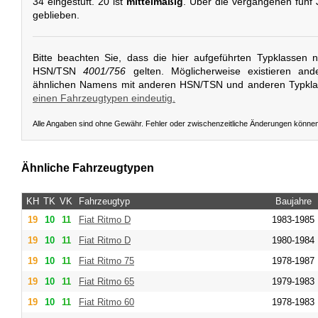
34 eingestuft. 20 ist
mittelmäßig
. Über die vergangenen fünf 
geblieben.
Bitte beachten Sie, dass die hier aufgeführten Typklassen 
HSN/TSN
4001/756
gelten. Möglicherweise existieren and
ähnlichen Namens mit anderen HSN/TSN und anderen Typkl
einen Fahrzeugtypen eindeutig.
Alle Angaben sind ohne Gewähr. Fehler oder zwischenzeitliche Änderungen könne
Ähnliche Fahrzeugtypen
KH
TK
VK
Fahrzeugtyp
Baujahre
19
10
11
Fiat
Ritmo D
1983-1985
19
10
11
Fiat
Ritmo D
1980-1984
19
10
11
Fiat
Ritmo 75
1978-1987
19
10
11
Fiat
Ritmo 65
1979-1983
19
10
11
Fiat
Ritmo 60
1978-1983