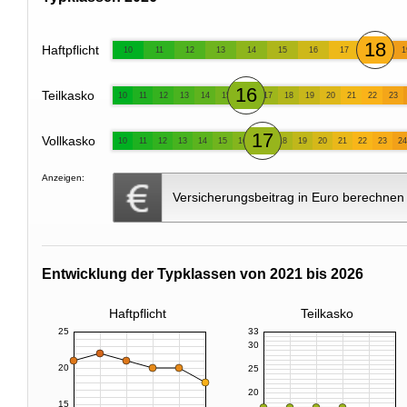
18
Haftpflicht
10
11
12
13
14
15
16
17
1
16
Teilkasko
10
11
12
13
14
15
17
18
19
20
21
22
23
17
Vollkasko
10
11
12
13
14
15
16
18
19
20
21
22
23
24
Anzeigen:
Versicherungsbeitrag in Euro berechnen
Entwicklung der Typklassen von 2021 bis 2026
Haftpflicht
Teilkasko
25
33
30
20
25
20
15