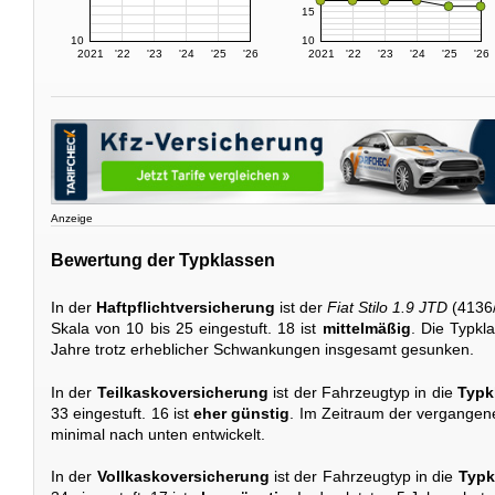
15
10
10
2021
'22
'23
'24
'25
'26
2021
'22
'23
'24
'25
'26
Anzeige
Bewertung der Typklassen
In der
Haftpflichtversicherung
ist der
Fiat Stilo 1.9 JTD
(4136/
Skala von 10 bis 25 eingestuft. 18 ist
mittelmäßig
. Die Typkla
Jahre trotz erheblicher Schwankungen insgesamt gesunken.
In der
Teilkaskoversicherung
ist der Fahrzeugtyp in die
Typk
33 eingestuft. 16 ist
eher günstig
. Im Zeitraum der vergangene
minimal nach unten entwickelt.
In der
Vollkaskoversicherung
ist der Fahrzeugtyp in die
Typk