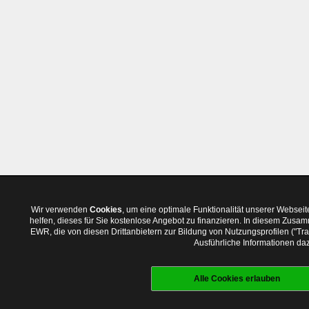
Wir verwenden
Cookies
, um eine optimale Funktionalität unserer Websei
helfen, dieses für Sie kostenlose Angebot zu finanzieren. In diesem Zus
EWR, die von diesen Drittanbietern zur Bildung von Nutzungsprofilen ("T
Ausführliche Informationen daz
Alle Cookies erlauben