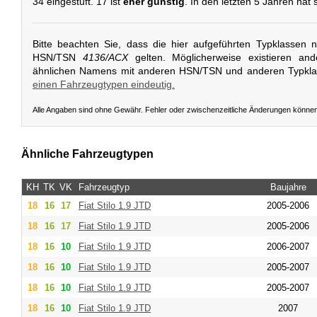
34 eingestuft. 17 ist
eher günstig
. In den letzten 5 Jahren hat 
Bitte beachten Sie, dass die hier aufgeführten Typklassen 
HSN/TSN
4136/ACX
gelten. Möglicherweise existieren an
ähnlichen Namens mit anderen HSN/TSN und anderen Typkl
einen Fahrzeugtypen eindeutig.
Alle Angaben sind ohne Gewähr. Fehler oder zwischenzeitliche Änderungen könne
Ähnliche Fahrzeugtypen
KH
TK
VK
Fahrzeugtyp
Baujahre
18
16
17
Fiat
Stilo 1.9 JTD
2005-2006
18
16
17
Fiat
Stilo 1.9 JTD
2005-2006
18
16
10
Fiat
Stilo 1.9 JTD
2006-2007
18
16
10
Fiat
Stilo 1.9 JTD
2005-2007
18
16
10
Fiat
Stilo 1.9 JTD
2005-2007
18
16
10
Fiat
Stilo 1.9 JTD
2007