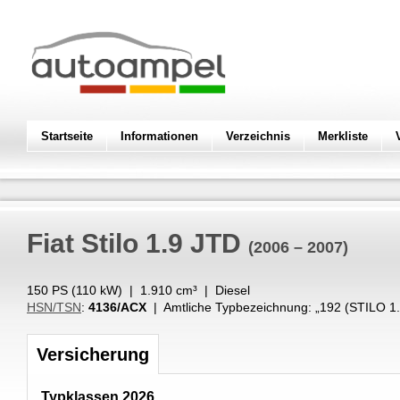
Startseite
Informationen
Verzeichnis
Merkliste
Fiat
Stilo 1.9 JTD
(2006 – 2007)
150 PS (
110
kW
) |
1.910
cm³
|
Diesel
HSN/TSN
:
4136/ACX
| Amtliche Typbezeichnung: „
192 (STILO 1
Versicherung
Typklassen 2026