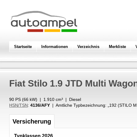
Startseite
Informationen
Verzeichnis
Merkliste
Fiat
Stilo 1.9 JTD Multi Wago
90 PS (
66
kW
) |
1.910
cm³
|
Diesel
HSN/TSN
:
4136/AFY
| Amtliche Typbezeichnung: „
192 (STILO 
Versicherung
Typklassen 2026