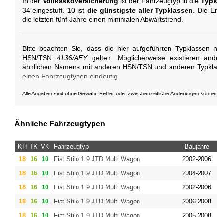
In der
Vollkaskoversicherung
ist der Fahrzeugtyp in die
Typk
34 eingestuft. 10 ist
die günstigste aller Typklassen
. Die E
die letzten fünf Jahre einen minimalen Abwärtstrend.
Bitte beachten Sie, dass die hier aufgeführten Typklassen 
HSN/TSN
4136/AFY
gelten. Möglicherweise existieren an
ähnlichen Namens mit anderen HSN/TSN und anderen Typkl
einen Fahrzeugtypen eindeutig.
Alle Angaben sind ohne Gewähr. Fehler oder zwischenzeitliche Änderungen könne
Ähnliche Fahrzeugtypen
KH
TK
VK
Fahrzeugtyp
Baujahre
18
16
10
Fiat
Stilo 1.9 JTD Multi Wagon
2002-2006
18
16
10
Fiat
Stilo 1.9 JTD Multi Wagon
2004-2007
18
16
10
Fiat
Stilo 1.9 JTD Multi Wagon
2002-2006
18
16
10
Fiat
Stilo 1.9 JTD Multi Wagon
2006-2008
18
16
10
Fiat
Stilo 1.9 JTD Multi Wagon
2005-2008