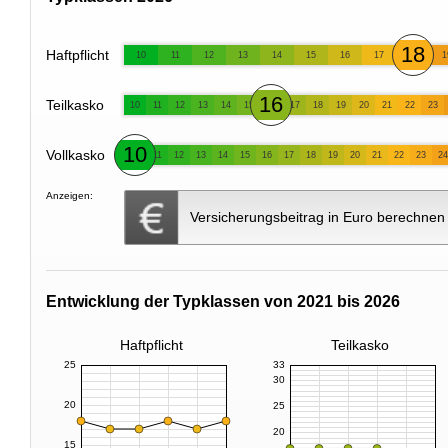
18
Haftpflicht
10
11
12
13
14
15
16
17
1
16
Teilkasko
10
11
12
13
14
15
17
18
19
20
21
22
23
10
Vollkasko
11
12
13
14
15
16
17
18
19
20
21
22
23
24
Anzeigen:
Versicherungsbeitrag in Euro berechnen
Entwicklung der Typklassen von 2021 bis 2026
Haftpflicht
Teilkasko
25
33
30
20
25
20
15