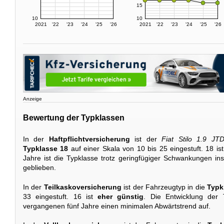
15
10
10
2021
'22
'23
'24
'25
'26
2021
'22
'23
'24
'25
'26
Anzeige
Bewertung der Typklassen
In der
Haftpflichtversicherung
ist der
Fiat Stilo 1.9 JT
Typklasse 18
auf einer Skala von 10 bis 25 eingestuft. 18 is
Jahre ist die Typklasse trotz geringfügiger Schwankungen i
geblieben.
In der
Teilkaskoversicherung
ist der Fahrzeugtyp in die
Typk
33 eingestuft. 16 ist
eher günstig
. Die Entwicklung der 
vergangenen fünf Jahre einen minimalen Abwärtstrend auf.