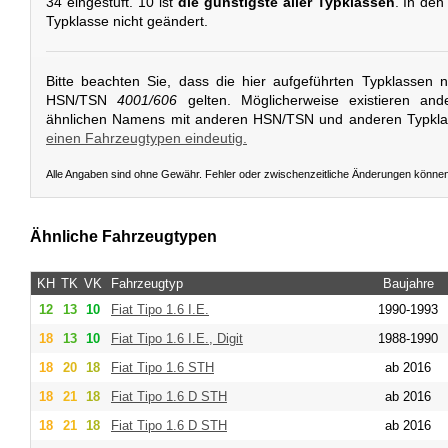
34 eingestuft. 10 ist
die günstigste aller Typklassen
. In den
Typklasse nicht geändert.
Bitte beachten Sie, dass die hier aufgeführten Typklassen 
HSN/TSN
4001/606
gelten. Möglicherweise existieren and
ähnlichen Namens mit anderen HSN/TSN und anderen Typkl
einen Fahrzeugtypen eindeutig.
Alle Angaben sind ohne Gewähr. Fehler oder zwischenzeitliche Änderungen könne
Ähnliche Fahrzeugtypen
KH
TK
VK
Fahrzeugtyp
Baujahre
12
13
10
Fiat
Tipo 1.6 I.E.
1990-1993
18
13
10
Fiat
Tipo 1.6 I.E., Digit
1988-1990
18
20
18
Fiat
Tipo 1.6 STH
ab 2016
18
21
18
Fiat
Tipo 1.6 D STH
ab 2016
18
21
18
Fiat
Tipo 1.6 D STH
ab 2016