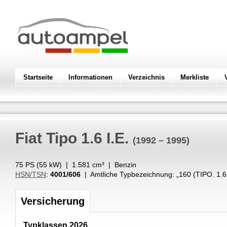
Startseite
Informationen
Verzeichnis
Merkliste
Fiat
Tipo 1.6 I.E.
(1992 – 1995)
75 PS (
55
kW
) |
1.581
cm³
|
Benzin
HSN/TSN
:
4001/606
| Amtliche Typbezeichnung: „
160 (TIPO. 1.6 
Versicherung
Typklassen 2026