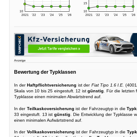
15
10
10
2021
'22
'23
'24
'25
'26
2021
'22
'23
'24
'25
'26
Anzeige
Bewertung der Typklassen
In der
Haftpflichtversicherung
ist der
Fiat Tipo 1.6 I.E.
(4001/
Skala von 10 bis 25 eingestuft. 12 ist
günstig
. Für die letzten
Typklasse einen minimalen Abwärtstrend auf.
In der
Teilkaskoversicherung
ist der Fahrzeugtyp in die
Typk
33 eingestuft. 13 ist
günstig
. Die Entwicklung der Typklasse w
einen minimalen Aufwärtstrend auf.
In der
Vollkaskoversicherung
ist der Fahrzeugtyp in die
Typk