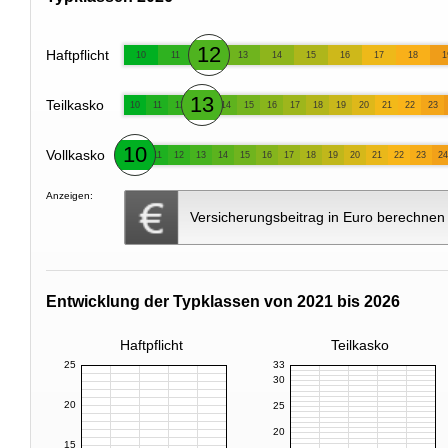
12
Haftpflicht
10
11
13
14
15
16
17
18
1
13
Teilkasko
10
11
12
14
15
16
17
18
19
20
21
22
23
10
Vollkasko
11
12
13
14
15
16
17
18
19
20
21
22
23
24
Anzeigen:
Versicherungsbeitrag in Euro berechnen
Entwicklung der Typklassen von 2021 bis 2026
Haftpflicht
Teilkasko
25
33
30
20
25
20
15