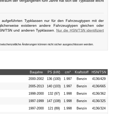
eitraum der vergangenen fünf Jahre hat sich die Typklasse leicht
er aufgeführten Typklassen nur für den Fahrzeugtypen mit der
icherweise existieren andere Fahrzeugtypen gleichen oder
HSN/TSN und anderen Typklassen.
Nur die HSN/TSN identifiziert
 zwischenzeitliche Änderungen können nicht sicher ausgeschlossen werden.
Baujahre
PS (kW)
cm³
Kraftstoff
HSN/TSN
2000-2002
136 (100)
1.997
Benzin
4136/429
2005-2013
140 (103)
1.997
Benzin
4136/665
1998-2000
132 (97)
1.998
Benzin
4136/362
1997-1999
147 (108)
1.998
Benzin
4136/325
1997-2000
121 (89)
1.998
Benzin
4136/324