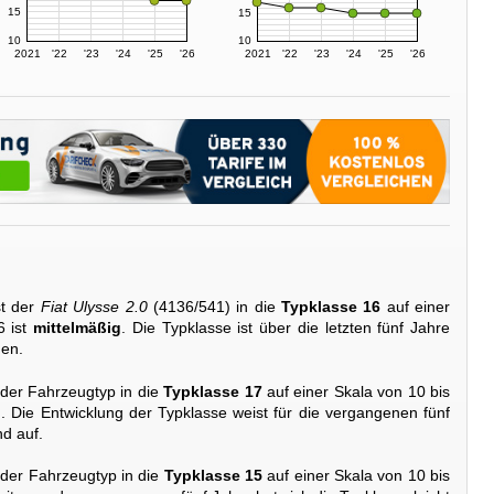
15
15
10
10
2021
'22
'23
'24
'25
'26
2021
'22
'23
'24
'25
'26
st der
Fiat Ulysse 2.0
(4136/541) in die
Typklasse 16
auf einer
6 ist
mittelmäßig
. Die Typklasse ist über die letzten fünf Jahre
den.
 der Fahrzeugtyp in die
Typklasse 17
auf einer Skala von 10 bis
g
. Die Entwicklung der Typklasse weist für die vergangenen fünf
d auf.
 der Fahrzeugtyp in die
Typklasse 15
auf einer Skala von 10 bis