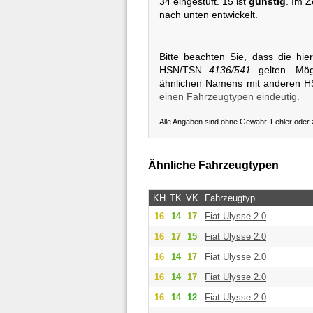
34 eingestuft. 15 ist
günstig
. Im Z
nach unten entwickelt.
Bitte beachten Sie, dass die hi
HSN/TSN
4136/541
gelten. Mögl
ähnlichen Namens mit anderen 
einen Fahrzeugtypen eindeutig.
Alle Angaben sind ohne Gewähr. Fehler oder
Ähnliche Fahrzeugtypen
KH
TK
VK
Fahrzeugtyp
16
14
17
Fiat
Ulysse 2.0
16
17
15
Fiat
Ulysse 2.0
16
14
17
Fiat
Ulysse 2.0
16
14
17
Fiat
Ulysse 2.0
16
14
12
Fiat
Ulysse 2.0