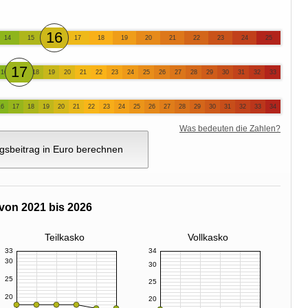
16
14
15
17
18
19
20
21
22
23
24
25
17
16
18
19
20
21
22
23
24
25
26
27
28
29
30
31
32
33
16
17
18
19
20
21
22
23
24
25
26
27
28
29
30
31
32
33
34
Was bedeuten die Zahlen?
gsbeitrag in Euro berechnen
von 2021 bis 2026
Teilkasko
Vollkasko
33
34
30
30
25
25
20
20