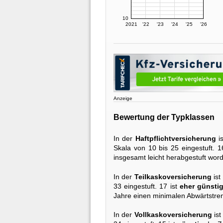
10
2021
'22
'23
'24
'25
'26
Anzeige
Bewertung der Typklassen
In der
Haftpflichtversicherung
i
Skala von 10 bis 25 eingestuft. 1
insgesamt leicht herabgestuft wor
In der
Teilkaskoversicherung
ist
33 eingestuft. 17 ist
eher günsti
Jahre einen minimalen Abwärtstren
In der
Vollkaskoversicherung
ist