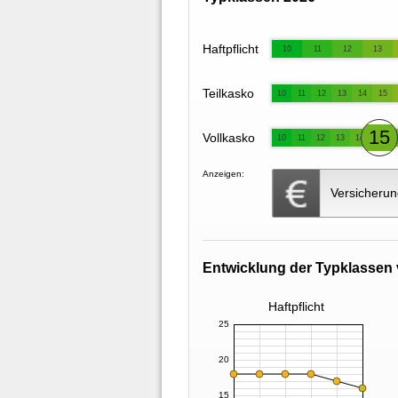
Haftpflicht
10
11
12
13
Teilkasko
10
11
12
13
14
15
15
Vollkasko
10
11
12
13
14
Anzeigen:
Versicherun
Entwicklung der Typklassen 
Haftpflicht
25
20
15