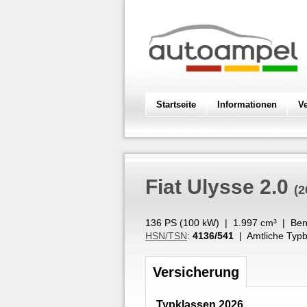
Startseite
Informationen
V
Fiat
Ulysse 2.0
(2
136 PS (
100
kW
) |
1.997
cm³
|
Ben
HSN/TSN
:
4136/541
| Amtliche Typb
Versicherung
Typklassen 2026