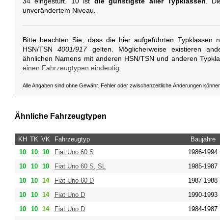
34 eingestuft. 10 ist
die günstigste aller Typklassen
. Di
unverändertem Niveau.
Bitte beachten Sie, dass die hier aufgeführten Typklassen 
HSN/TSN
4001/917
gelten. Möglicherweise existieren and
ähnlichen Namens mit anderen HSN/TSN und anderen Typkl
einen Fahrzeugtypen eindeutig.
Alle Angaben sind ohne Gewähr. Fehler oder zwischenzeitliche Änderungen könne
Ähnliche Fahrzeugtypen
KH
TK
VK
Fahrzeugtyp
Baujahre
10
10
10
Fiat
Uno 60 S
1986-1994
10
10
10
Fiat
Uno 60 S, SL
1985-1987
10
10
14
Fiat
Uno 60 D
1987-1988
10
10
14
Fiat
Uno D
1990-1993
10
10
14
Fiat
Uno D
1984-1987