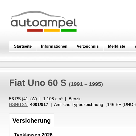
Startseite
Informationen
Verzeichnis
Merkliste
Fiat
Uno 60 S
(1991 – 1995)
56 PS (
41
kW
) |
1.108
cm³
|
Benzin
HSN/TSN
:
4001/917
| Amtliche Typbezeichnung: „
146 EF (UNO 6
Versicherung
Typklassen 2026