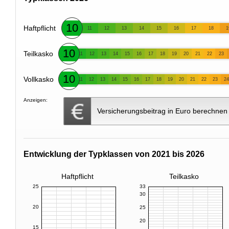
10
Haftpflicht
11
12
13
14
15
16
17
18
1
10
Teilkasko
11
12
13
14
15
16
17
18
19
20
21
22
23
10
Vollkasko
11
12
13
14
15
16
17
18
19
20
21
22
23
24
Anzeigen:
Versicherungsbeitrag in Euro berechnen
Entwicklung der Typklassen von 2021 bis 2026
Haftpflicht
Teilkasko
25
33
30
20
25
20
15