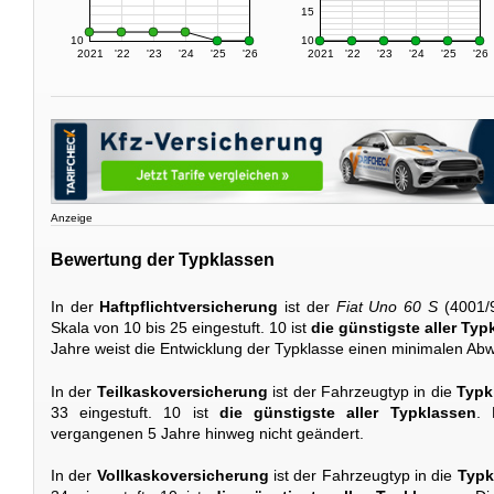
15
10
10
2021
'22
'23
'24
'25
'26
2021
'22
'23
'24
'25
'26
Anzeige
Bewertung der Typklassen
In der
Haftpflichtversicherung
ist der
Fiat Uno 60 S
(4001/9
Skala von 10 bis 25 eingestuft. 10 ist
die günstigste aller Typ
Jahre weist die Entwicklung der Typklasse einen minimalen Abw
In der
Teilkaskoversicherung
ist der Fahrzeugtyp in die
Typk
33 eingestuft. 10 ist
die günstigste aller Typklassen
. 
vergangenen 5 Jahre hinweg nicht geändert.
In der
Vollkaskoversicherung
ist der Fahrzeugtyp in die
Typk