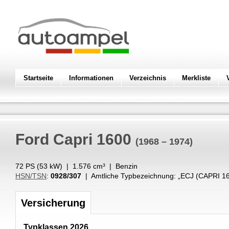
Startseite
Informationen
Verzeichnis
Merkliste
Ford
Capri 1600
(1968 – 1974)
72 PS (
53
kW
) |
1.576
cm³
|
Benzin
HSN/TSN
:
0928/307
| Amtliche Typbezeichnung: „
ECJ (CAPRI 1
Versicherung
Typklassen 2026