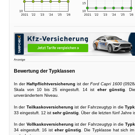
15
10
10
2021
'22
'23
'24
'25
'26
2021
'22
'23
'24
'25
'26
Anzeige
Bewertung der Typklassen
In der
Haftpflichtversicherung
ist der
Ford Capri 1600
(0928/
Skala von 10 bis 25 eingestuft. 14 ist
eher günstig
. Di
unverändertem Niveau.
In der
Teilkaskoversicherung
ist der Fahrzeugtyp in die
Typk
33 eingestuft. 12 ist
sehr günstig
. Über die letzten fünf Jahre 
In der
Vollkaskoversicherung
ist der Fahrzeugtyp in die
Typk
34 eingestuft. 16 ist
eher günstig
. Die Typklasse hat sich im