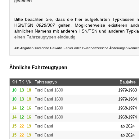
geändert.
Bitte beachten Sie, dass die hier aufgeführten Typklassen 
HSN/TSN
0928/307
gelten. Möglicherweise existieren and
ähnlichen Namens mit anderen HSN/TSN und anderen Typkl
einen Fahrzeugtypen eindeutig.
Alle Angaben sind ohne Gewähr. Fehler oder zwischenzeitliche Änderungen könne
Ähnliche Fahrzeugtypen
KH
TK
VK
Fahrzeugtyp
Baujahre
10
13
18
Ford
Capri 1600
1979-1983
10
13
18
Ford
Capri 1600
1979-1984
14
12
16
Ford
Capri 1600
1968-1974
14
12
16
Ford
Capri 1600
1968-1974
15
22
19
Ford
Capri
ab 2024
15
22
19
Ford
Capri
ab 2024