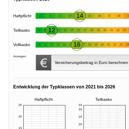
14
Haftpflicht
10
11
12
13
15
16
17
18
1
12
Teilkasko
10
11
13
14
15
16
17
18
19
20
21
22
23
16
Vollkasko
10
11
12
13
14
15
17
18
19
20
21
22
23
24
Anzeigen:
Versicherungsbeitrag in Euro berechnen
Entwicklung der Typklassen von 2021 bis 2026
Haftpflicht
Teilkasko
25
33
30
20
25
20
15