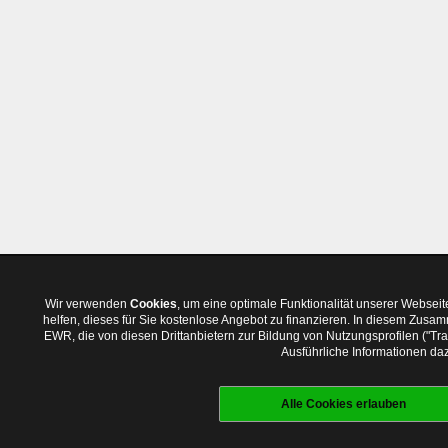
Wir verwenden
Cookies
, um eine optimale Funktionalität unserer Websei
helfen, dieses für Sie kostenlose Angebot zu finanzieren. In diesem Zus
EWR, die von diesen Drittanbietern zur Bildung von Nutzungsprofilen ("T
Ausführliche Informationen daz
Alle Cookies erlauben