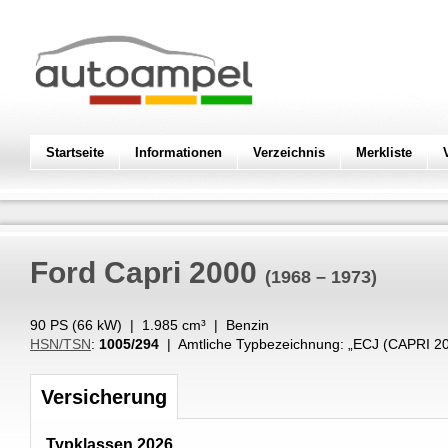
Startseite
Informationen
Verzeichnis
Merkliste
Ford
Capri 2000
(1968 – 1973)
90 PS (
66
kW
) |
1.985
cm³
|
Benzin
HSN/TSN
:
1005/294
| Amtliche Typbezeichnung: „
ECJ (CAPRI 2
Versicherung
Typklassen 2026