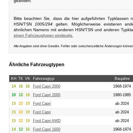
geändert.
Bitte beachten Sie, dass die hier aufgeführten Typklassen 
HSN/TSN
1005/294
gelten. Möglicherweise existieren and
ähnlichen Namens mit anderen HSN/TSN und anderen Typkl
einen Fahrzeugtypen eindeutig.
Alle Angaben sind ohne Gewähr. Fehler oder zwischenzeitliche Änderungen könne
Ähnliche Fahrzeugtypen
KH
TK
VK
Fahrzeugtyp
Baujahre
14
16
16
Ford
Capri 2000
1968-1974
10
12
18
Ford
Capri 2000
1980-1985
15
22
19
Ford
Capri
ab 2024
15
22
19
Ford
Capri
ab 2024
15
22
19
Ford
Capri AWD
ab 2024
14
12
16
Ford
Capri 1600
1968-1974