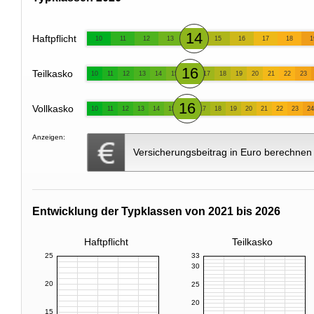
14
Haftpflicht
10
11
12
13
15
16
17
18
1
16
Teilkasko
10
11
12
13
14
15
17
18
19
20
21
22
23
16
Vollkasko
10
11
12
13
14
15
17
18
19
20
21
22
23
24
Anzeigen:
Versicherungsbeitrag in Euro berechnen
Entwicklung der Typklassen von 2021 bis 2026
Haftpflicht
Teilkasko
25
33
30
20
25
20
15