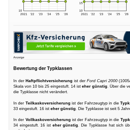
15
10
10
2021
'22
'23
'24
'25
'26
2021
'22
'23
'24
'25
'26
Anzeige
Bewertung der Typklassen
In der
Haftpflichtversicherung
ist der
Ford Capri 2000
(1005/
Skala von 10 bis 25 eingestuft. 14 ist
eher günstig
. Über die 
die Typklasse nicht verändert.
In der
Teilkaskoversicherung
ist der Fahrzeugtyp in die
Typk
33 eingestuft. 16 ist
eher günstig
. Die Typklasse ist seit 5 Ja
In der
Vollkaskoversicherung
ist der Fahrzeugtyp in die
Typk
34 eingestuft. 16 ist
eher günstig
. Die Typklasse hat sich üb