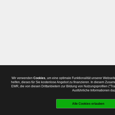
Wir verwenden
Cookies
, um eine optimale Funktionalität unserer Websei
helfen, dieses für Sie kostenlose Angebot zu finanzieren. In diesem Zus
EWR, die von diesen Drittanbietern zur Bildung von Nutzungsprofilen ("T
Ausführliche Informationen daz
Alle Cookies erlauben