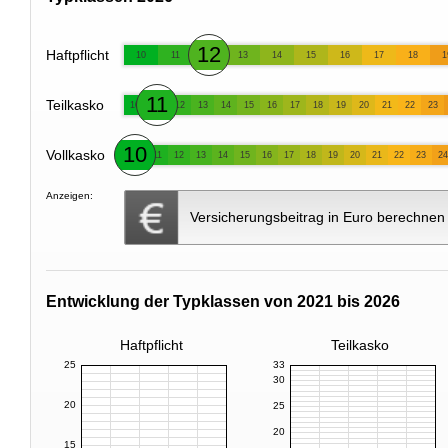
12
Haftpflicht
10
11
13
14
15
16
17
18
1
11
Teilkasko
10
12
13
14
15
16
17
18
19
20
21
22
23
10
Vollkasko
11
12
13
14
15
16
17
18
19
20
21
22
23
24
Anzeigen:
Versicherungsbeitrag in Euro berechnen
Entwicklung der Typklassen von 2021 bis 2026
Haftpflicht
Teilkasko
25
33
30
20
25
20
15