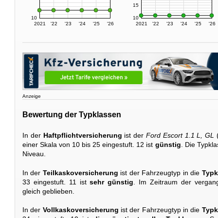
15
10
10
2021
'22
'23
'24
'25
'26
2021
'22
'23
'24
'25
'26
Anzeige
Bewertung der Typklassen
In der
Haftpflichtversicherung
ist der
Ford Escort 1.1 L, GL
(
einer Skala von 10 bis 25 eingestuft. 12 ist
günstig
. Die Typkla
Niveau.
In der
Teilkaskoversicherung
ist der Fahrzeugtyp in die
Typk
33 eingestuft. 11 ist
sehr günstig
. Im Zeitraum der vergang
gleich geblieben.
In der
Vollkaskoversicherung
ist der Fahrzeugtyp in die
Typk