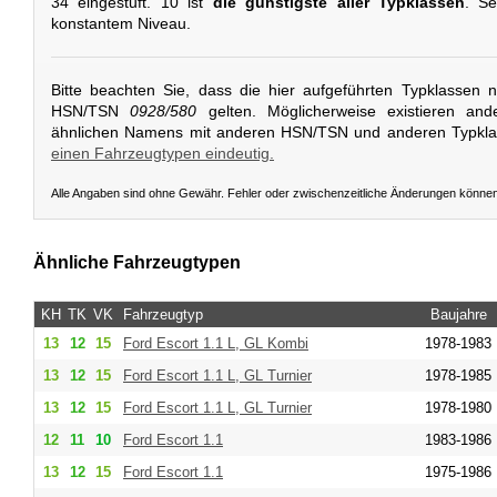
34 eingestuft. 10 ist
die günstigste aller Typklassen
. Se
konstantem Niveau.
Bitte beachten Sie, dass die hier aufgeführten Typklassen 
HSN/TSN
0928/580
gelten. Möglicherweise existieren and
ähnlichen Namens mit anderen HSN/TSN und anderen Typkl
einen Fahrzeugtypen eindeutig.
Alle Angaben sind ohne Gewähr. Fehler oder zwischenzeitliche Änderungen könne
Ähnliche Fahrzeugtypen
KH
TK
VK
Fahrzeugtyp
Baujahre
13
12
15
Ford
Escort 1.1 L, GL Kombi
1978-1983
13
12
15
Ford
Escort 1.1 L, GL Turnier
1978-1985
13
12
15
Ford
Escort 1.1 L, GL Turnier
1978-1980
12
11
10
Ford
Escort 1.1
1983-1986
13
12
15
Ford
Escort 1.1
1975-1986