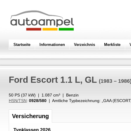
Startseite
Informationen
Verzeichnis
Merkliste
Ford
Escort 1.1 L, GL
(1983 – 1986
50 PS (
37
kW
) |
1.087
cm³
|
Benzin
HSN/TSN
:
0928/580
| Amtliche Typbezeichnung: „
GAA (ESCORT,
Versicherung
Typklassen 2026