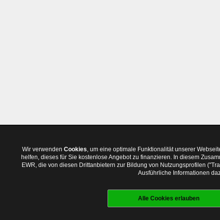
Wir verwenden
Cookies
, um eine optimale Funktionalität unserer Websei
helfen, dieses für Sie kostenlose Angebot zu finanzieren. In diesem Zus
EWR, die von diesen Drittanbietern zur Bildung von Nutzungsprofilen ("T
Ausführliche Informationen daz
Alle Cookies erlauben