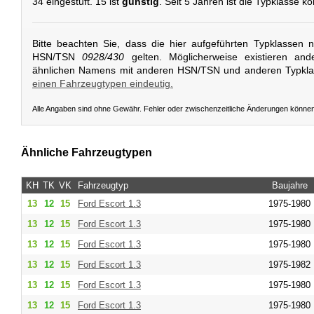
34 eingestuft. 15 ist
günstig
. Seit 5 Jahren ist die Typklasse ko
Bitte beachten Sie, dass die hier aufgeführten Typklassen 
HSN/TSN
0928/430
gelten. Möglicherweise existieren and
ähnlichen Namens mit anderen HSN/TSN und anderen Typkl
einen Fahrzeugtypen eindeutig.
Alle Angaben sind ohne Gewähr. Fehler oder zwischenzeitliche Änderungen könne
Ähnliche Fahrzeugtypen
KH
TK
VK
Fahrzeugtyp
Baujahre
13
12
15
Ford
Escort 1.3
1975-1980
13
12
15
Ford
Escort 1.3
1975-1980
13
12
15
Ford
Escort 1.3
1975-1980
13
12
15
Ford
Escort 1.3
1975-1982
13
12
15
Ford
Escort 1.3
1975-1980
13
12
15
Ford
Escort 1.3
1975-1980