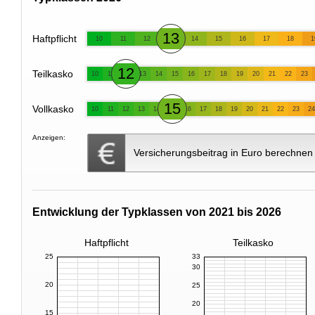
13
Haftpflicht
10
11
12
14
15
16
17
18
1
12
Teilkasko
10
11
13
14
15
16
17
18
19
20
21
22
23
15
Vollkasko
10
11
12
13
14
16
17
18
19
20
21
22
23
24
Anzeigen:
Versicherungsbeitrag in Euro berechnen
Entwicklung der Typklassen von 2021 bis 2026
Haftpflicht
Teilkasko
25
33
30
20
25
20
15