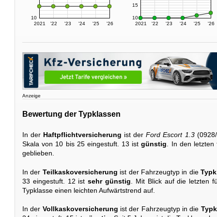
15
10
10
2021
'22
'23
'24
'25
'26
2021
'22
'23
'24
'25
'26
Anzeige
Bewertung der Typklassen
In der
Haftpflichtversicherung
ist der
Ford Escort 1.3
(0928/
Skala von 10 bis 25 eingestuft. 13 ist
günstig
. In den letzten
geblieben.
In der
Teilkaskoversicherung
ist der Fahrzeugtyp in die
Typk
33 eingestuft. 12 ist
sehr günstig
. Mit Blick auf die letzten 
Typklasse einen leichten Aufwärtstrend auf.
In der
Vollkaskoversicherung
ist der Fahrzeugtyp in die
Typk