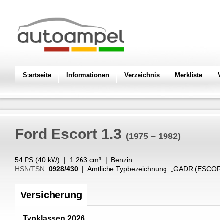
Startseite
Informationen
Verzeichnis
Merkliste
Ford
Escort 1.3
(1975 – 1982)
54 PS (
40
kW
) |
1.263
cm³
|
Benzin
HSN/TSN
:
0928/430
| Amtliche Typbezeichnung: „
GADR (ESCOR
Versicherung
Typklassen 2026