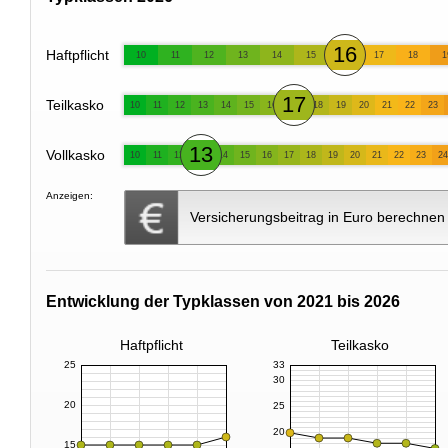
16
Haftpflicht
10
11
12
13
14
15
17
18
1
17
Teilkasko
10
11
12
13
14
15
16
18
19
20
21
22
23
13
Vollkasko
10
11
12
14
15
16
17
18
19
20
21
22
23
24
Anzeigen:
Versicherungsbeitrag in Euro berechnen
Entwicklung der Typklassen von 2021 bis 2026
Haftpflicht
Teilkasko
25
33
30
20
25
20
15