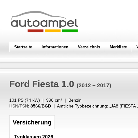
Startseite
Informationen
Verzeichnis
Merkliste
Ford
Fiesta 1.0
(2012 – 2017)
101 PS (
74
kW
) |
998
cm³
|
Benzin
HSN/TSN
:
8566/BGD
| Amtliche Typbezeichnung: „
JA8 (FIESTA 
Versicherung
Typklassen 2026