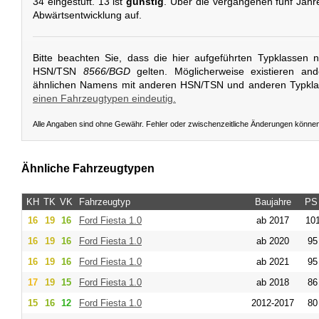
34 eingestuft. 13 ist
günstig
. Über die vergangenen fünf Jahre
Abwärtsentwicklung auf.
Bitte beachten Sie, dass die hier aufgeführten Typklassen 
HSN/TSN
8566/BGD
gelten. Möglicherweise existieren an
ähnlichen Namens mit anderen HSN/TSN und anderen Typkl
einen Fahrzeugtypen eindeutig.
Alle Angaben sind ohne Gewähr. Fehler oder zwischenzeitliche Änderungen könne
Ähnliche Fahrzeugtypen
KH
TK
VK
Fahrzeugtyp
Baujahre
PS
16
19
16
Ford
Fiesta 1.0
ab 2017
101
16
19
16
Ford
Fiesta 1.0
ab 2020
95
16
19
16
Ford
Fiesta 1.0
ab 2021
95
17
19
15
Ford
Fiesta 1.0
ab 2018
86
15
16
12
Ford
Fiesta 1.0
2012-2017
80