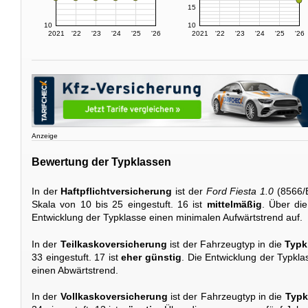
15
10
10
2021
'22
'23
'24
'25
'26
2021
'22
'23
'24
'25
'26
Anzeige
Bewertung der Typklassen
In der
Haftpflichtversicherung
ist der
Ford Fiesta 1.0
(8566/
Skala von 10 bis 25 eingestuft. 16 ist
mittelmäßig
. Über di
Entwicklung der Typklasse einen minimalen Aufwärtstrend auf.
In der
Teilkaskoversicherung
ist der Fahrzeugtyp in die
Typk
33 eingestuft. 17 ist
eher günstig
. Die Entwicklung der Typklas
einen Abwärtstrend.
In der
Vollkaskoversicherung
ist der Fahrzeugtyp in die
Typk