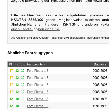
zeigt die Entwicklung der Typklasse einen minimalen Abwärtstr
Bitte beachten Sie, dass die hier aufgeführten Typklassen 
HSN/TSN
8566/499
gelten. Möglicherweise existieren and
ähnlichen Namens mit anderen HSN/TSN und anderen Typkl
einen Fahrzeugtypen eindeutig.
Alle Angaben sind ohne Gewähr. Fehler oder zwischenzeitliche Änderungen könne
Ähnliche Fahrzeugtypen
KH
TK
VK
Fahrzeugtyp
Baujahre
17
12
10
Ford
Fiesta 1.3
2002-2006
17
12
10
Ford
Fiesta 1.3
2002-2006
17
12
10
Ford
Fiesta 1.3
2005-2008
17
12
10
Ford
Fiesta 1.3
2005-2008
12
10
10
Ford
Fiesta 1.3
1991-1996
12
10
10
Ford
Fiesta 1.3
1991-1996