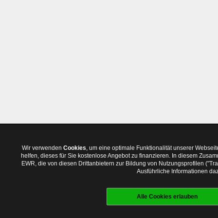
Wir verwenden
Cookies
, um eine optimale Funktionalität unserer Websei
helfen, dieses für Sie kostenlose Angebot zu finanzieren. In diesem Zus
EWR, die von diesen Drittanbietern zur Bildung von Nutzungsprofilen ("T
Ausführliche Informationen daz
Alle Cookies erlauben