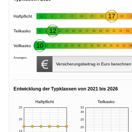
17
Haftpflicht
10
11
12
13
14
15
16
18
1
12
Teilkasko
10
11
13
14
15
16
17
18
19
20
21
22
23
10
Vollkasko
11
12
13
14
15
16
17
18
19
20
21
22
23
24
Anzeigen:
Versicherungsbeitrag in Euro berechnen
Entwicklung der Typklassen von 2021 bis 2026
Haftpflicht
Teilkasko
25
33
30
20
25
20
15