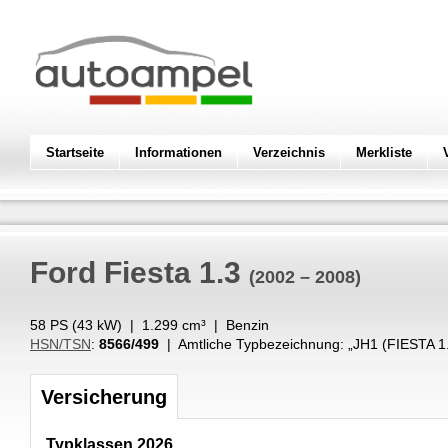
Startseite
Informationen
Verzeichnis
Merkliste
Ford
Fiesta 1.3
(2002 – 2008)
58 PS (
43
kW
) |
1.299
cm³
|
Benzin
HSN/TSN
:
8566/499
| Amtliche Typbezeichnung: „
JH1 (FIESTA 1
Versicherung
Typklassen 2026