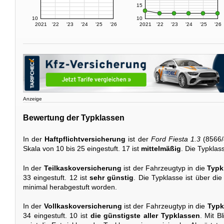
15
10
10
2021
'22
'23
'24
'25
'26
2021
'22
'23
'24
'25
'26
Anzeige
Bewertung der Typklassen
In der
Haftpflichtversicherung
ist der
Ford Fiesta 1.3
(8566/
Skala von 10 bis 25 eingestuft. 17 ist
mittelmäßig
. Die Typklas
In der
Teilkaskoversicherung
ist der Fahrzeugtyp in die
Typk
33 eingestuft. 12 ist
sehr günstig
. Die Typklasse ist über di
minimal herabgestuft worden.
In der
Vollkaskoversicherung
ist der Fahrzeugtyp in die
Typk
34 eingestuft. 10 ist
die günstigste aller Typklassen
. Mit B