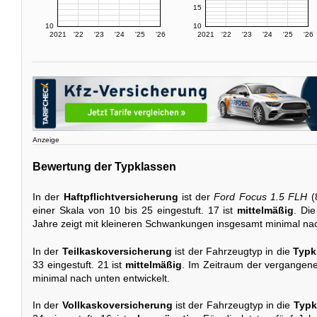
15
10
10
2021
'22
'23
'24
'25
'26
2021
'22
'23
'24
'25
'26
Anzeige
Bewertung der Typklassen
In der
Haftpflichtversicherung
ist der
Ford Focus 1.5 FLH
(
einer Skala von 10 bis 25 eingestuft. 17 ist
mittelmäßig
. Di
Jahre zeigt mit kleineren Schwankungen insgesamt minimal na
In der
Teilkaskoversicherung
ist der Fahrzeugtyp in die
Typk
33 eingestuft. 21 ist
mittelmäßig
. Im Zeitraum der vergangene
minimal nach unten entwickelt.
In der
Vollkaskoversicherung
ist der Fahrzeugtyp in die
Typk