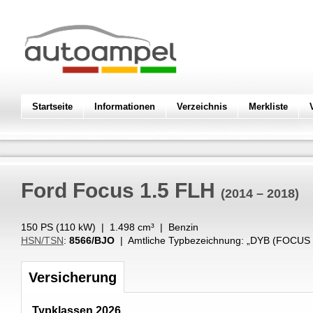
Startseite
Informationen
Verzeichnis
Merkliste
Ford
Focus 1.5 FLH
(2014 – 2018)
150 PS (
110
kW
) |
1.498
cm³
|
Benzin
HSN/TSN
:
8566/BJO
| Amtliche Typbezeichnung: „
DYB (FOCUS 
Versicherung
Typklassen 2026