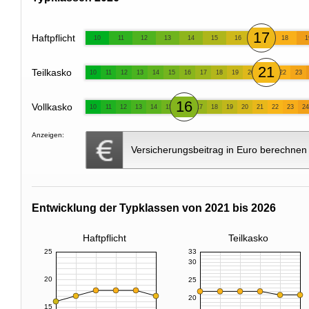
17
Haftpflicht
10
11
12
13
14
15
16
18
1
21
Teilkasko
10
11
12
13
14
15
16
17
18
19
20
22
23
16
Vollkasko
10
11
12
13
14
15
17
18
19
20
21
22
23
24
Anzeigen:
Versicherungsbeitrag in Euro berechnen
Entwicklung der Typklassen von 2021 bis 2026
Haftpflicht
Teilkasko
25
33
30
20
25
20
15