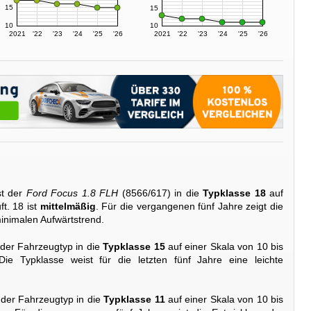
15
15
10
10
2021
'22
'23
'24
'25
'26
2021
'22
'23
'24
'25
'26
st der
Ford Focus 1.8 FLH
(8566/617) in die
Typklasse 18
auf
ft. 18 ist
mittelmäßig
. Für die vergangenen fünf Jahre zeigt die
inimalen Aufwärtstrend.
 der Fahrzeugtyp in die
Typklasse 15
auf einer Skala von 10 bis
Die Typklasse weist für die letzten fünf Jahre eine leichte
 der Fahrzeugtyp in die
Typklasse 11
auf einer Skala von 10 bis