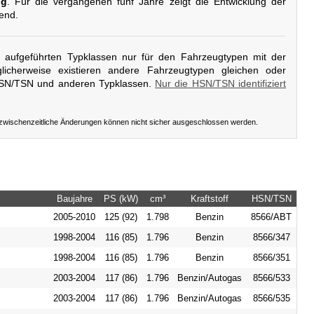
ig
. Für die vergangenen fünf Jahre zeigt die Entwicklung der
rend.
er aufgeführten Typklassen nur für den Fahrzeugtypen mit der
icherweise existieren andere Fahrzeugtypen gleichen oder
HSN/TSN und anderen Typklassen.
Nur die HSN/TSN identifiziert
 zwischenzeitliche Änderungen können nicht sicher ausgeschlossen werden.
Baujahre
PS (kW)
cm³
Kraftstoff
HSN/TSN
2005-2010
125 (92)
1.798
Benzin
8566/ABT
1998-2004
116 (85)
1.796
Benzin
8566/347
1998-2004
116 (85)
1.796
Benzin
8566/351
2003-2004
117 (86)
1.796
Benzin/Autogas
8566/533
2003-2004
117 (86)
1.796
Benzin/Autogas
8566/535