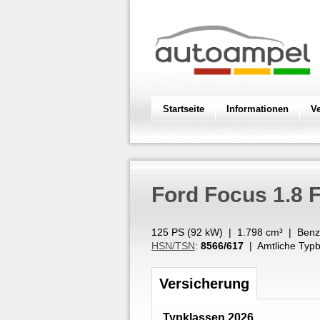
Startseite
Informationen
V
Ford
Focus 1.8 
125 PS (
92
kW
) |
1.798
cm³
|
Benz
HSN/TSN
:
8566/617
| Amtliche Typb
Versicherung
Typklassen 2026