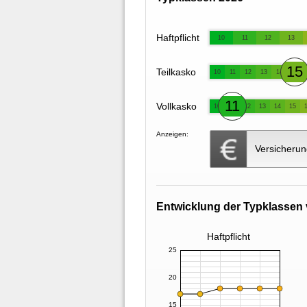
Haftpflicht
10
11
12
13
15
Teilkasko
10
11
12
13
14
11
Vollkasko
10
12
13
14
15
Anzeigen:
Versicherun
Entwicklung der Typklassen 
Haftpflicht
25
20
15