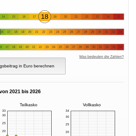
18
14
15
16
17
19
20
21
22
23
24
25
16
17
18
19
20
21
22
23
24
25
26
27
28
29
30
31
32
33
16
17
18
19
20
21
22
23
24
25
26
27
28
29
30
31
32
33
34
Was bedeuten die Zahlen?
gsbeitrag in Euro berechnen
von 2021 bis 2026
Teilkasko
Vollkasko
33
34
30
30
25
25
20
20