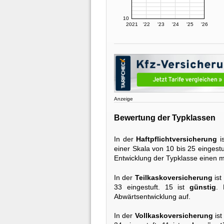
10
2021
'22
'23
'24
'25
'26
Anzeige
Bewertung der Typklassen
In der
Haftpflichtversicherung
i
einer Skala von 10 bis 25 eingestu
Entwicklung der Typklasse einen m
In der
Teilkaskoversicherung
ist
33 eingestuft. 15 ist
günstig
. 
Abwärtsentwicklung auf.
In der
Vollkaskoversicherung
ist