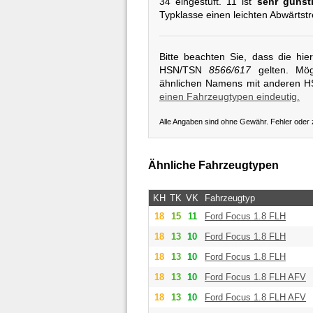
34 eingestuft. 11 ist
sehr günst
Typklasse einen leichten Abwärtst
Bitte beachten Sie, dass die hi
HSN/TSN
8566/617
gelten. Mögl
ähnlichen Namens mit anderen 
einen Fahrzeugtypen eindeutig.
Alle Angaben sind ohne Gewähr. Fehler oder
Ähnliche Fahrzeugtypen
KH
TK
VK
Fahrzeugtyp
18
15
11
Ford
Focus 1.8 FLH
18
13
10
Ford
Focus 1.8 FLH
18
13
10
Ford
Focus 1.8 FLH
18
13
10
Ford
Focus 1.8 FLH AFV
18
13
10
Ford
Focus 1.8 FLH AFV