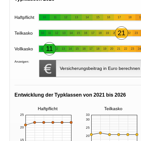
Haftpflicht
10
11
12
13
14
15
16
17
18
1
21
Teilkasko
10
11
12
13
14
15
16
17
18
19
20
22
23
11
Vollkasko
10
12
13
14
15
16
17
18
19
20
21
22
23
24
Anzeigen:
Versicherungsbeitrag in Euro berechnen
Entwicklung der Typklassen von 2021 bis 2026
Haftpflicht
Teilkasko
25
33
30
20
25
20
15