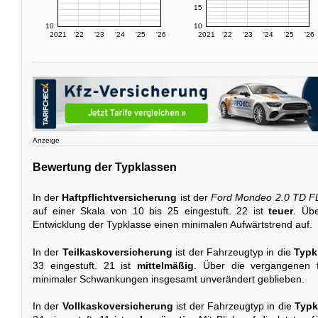
15
10
10
2021
'22
'23
'24
'25
'26
2021
'22
'23
'24
'25
'26
Anzeige
Bewertung der Typklassen
In der
Haftpflichtversicherung
ist der
Ford Mondeo 2.0 TD F
auf einer Skala von 10 bis 25 eingestuft. 22 ist
teuer
. Übe
Entwicklung der Typklasse einen minimalen Aufwärtstrend auf.
In der
Teilkaskoversicherung
ist der Fahrzeugtyp in die
Typk
33 eingestuft. 21 ist
mittelmäßig
. Über die vergangenen f
minimaler Schwankungen insgesamt unverändert geblieben.
In der
Vollkaskoversicherung
ist der Fahrzeugtyp in die
Typk