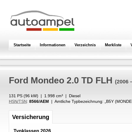
Startseite
Informationen
Verzeichnis
Merkliste
Ford
Mondeo 2.0 TD FLH
(2006 
131 PS (
96
kW
) |
1.998
cm³
|
Diesel
HSN/TSN
:
8566/AEM
| Amtliche Typbezeichnung: „
B5Y (MONDEO
Versicherung
Typklassen 2026