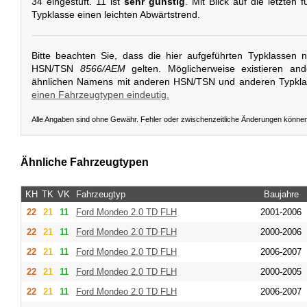
34 eingestuft. 11 ist
sehr günstig
. Mit Blick auf die letzten 
Typklasse einen leichten Abwärtstrend.
Bitte beachten Sie, dass die hier aufgeführten Typklassen 
HSN/TSN
8566/AEM
gelten. Möglicherweise existieren an
ähnlichen Namens mit anderen HSN/TSN und anderen Typkl
einen Fahrzeugtypen eindeutig.
Alle Angaben sind ohne Gewähr. Fehler oder zwischenzeitliche Änderungen könne
Ähnliche Fahrzeugtypen
KH
TK
VK
Fahrzeugtyp
Baujahre
22
21
11
Ford
Mondeo 2.0 TD FLH
2001-2006
22
21
11
Ford
Mondeo 2.0 TD FLH
2000-2006
22
21
11
Ford
Mondeo 2.0 TD FLH
2006-2007
22
21
11
Ford
Mondeo 2.0 TD FLH
2000-2005
22
21
11
Ford
Mondeo 2.0 TD FLH
2006-2007