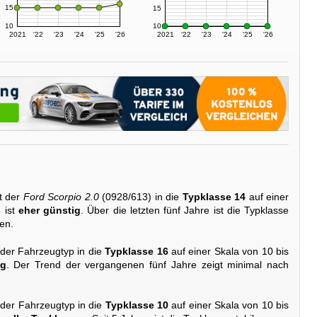
15
15
10
10
2021
'22
'23
'24
'25
'26
2021
'22
'23
'24
'25
'26
t der
Ford Scorpio 2.0
(0928/613) in die
Typklasse 14
auf einer
4 ist
eher günstig
. Über die letzten fünf Jahre ist die Typklasse
en.
 der Fahrzeugtyp in die
Typklasse 16
auf einer Skala von 10 bis
ig
. Der Trend der vergangenen fünf Jahre zeigt minimal nach
 der Fahrzeugtyp in die
Typklasse 10
auf einer Skala von 10 bis