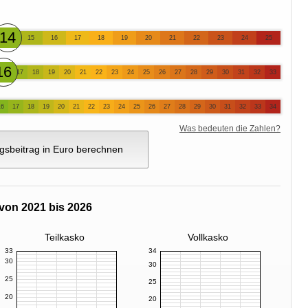
14
15
16
17
18
19
20
21
22
23
24
25
16
17
18
19
20
21
22
23
24
25
26
27
28
29
30
31
32
33
16
17
18
19
20
21
22
23
24
25
26
27
28
29
30
31
32
33
34
Was bedeuten die Zahlen?
gsbeitrag in Euro berechnen
von 2021 bis 2026
Teilkasko
Vollkasko
33
34
30
30
25
25
20
20