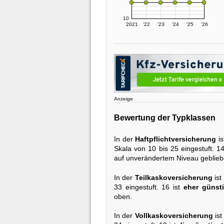
10
2021
'22
'23
'24
'25
'26
Anzeige
Bewertung der Typklassen
In der
Haftpflichtversicherung
is
Skala von 10 bis 25 eingestuft. 1
auf unverändertem Niveau geblieb
In der
Teilkaskoversicherung
ist
33 eingestuft. 16 ist
eher günst
oben.
In der
Vollkaskoversicherung
ist