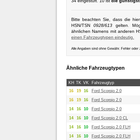
34 eingestuft. 10 ist
die günstigst
Bitte beachten Sie, dass die hi
HSN/TSN
0928/613
gelten. Mögl
ähnlichen Namens mit anderen 
einen Fahrzeugtypen eindeutig.
Alle Angaben sind ohne Gewähr. Fehler oder
Ähnliche Fahrzeugtypen
KH
TK
VK
Fahrzeugtyp
16
19
16
Ford
Scorpio 2.0
16
19
16
Ford
Scorpio 2.0
14
16
10
Ford
Scorpio 2.0
14
16
10
Ford
Scorpio 2.0 CL
14
16
10
Ford
Scorpio 2.0 FLH
14
16
10
Ford
Scorpio 2.0 FLH