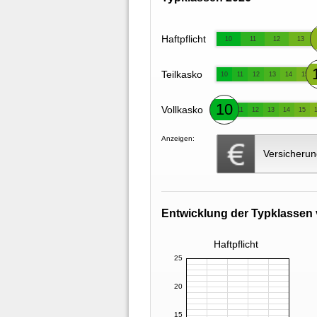
Haftpflicht
10
11
12
13
Teilkasko
10
11
12
13
14
15
10
Vollkasko
11
12
13
14
15
Anzeigen:
Versicherun
Entwicklung der Typklassen 
Haftpflicht
25
20
15