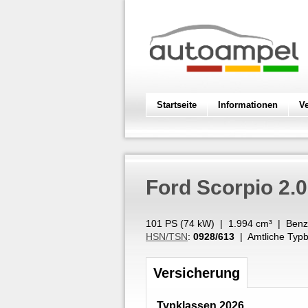
Startseite
Informationen
V
Ford
Scorpio 2.0
101 PS (
74
kW
) |
1.994
cm³
|
Benz
HSN/TSN
:
0928/613
| Amtliche Typb
Versicherung
Typklassen 2026