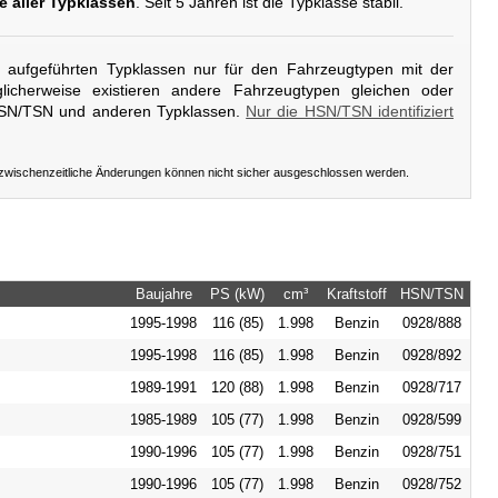
e aller Typklassen
. Seit 5 Jahren ist die Typklasse stabil.
er aufgeführten Typklassen nur für den Fahrzeugtypen mit der
icherweise existieren andere Fahrzeugtypen gleichen oder
HSN/TSN und anderen Typklassen.
Nur die HSN/TSN identifiziert
 zwischenzeitliche Änderungen können nicht sicher ausgeschlossen werden.
Baujahre
PS (kW)
cm³
Kraftstoff
HSN/TSN
1995-1998
116 (85)
1.998
Benzin
0928/888
1995-1998
116 (85)
1.998
Benzin
0928/892
1989-1991
120 (88)
1.998
Benzin
0928/717
1985-1989
105 (77)
1.998
Benzin
0928/599
1990-1996
105 (77)
1.998
Benzin
0928/751
1990-1996
105 (77)
1.998
Benzin
0928/752