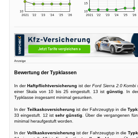
15
10
10
2021
'22
'23
'24
'25
'26
2021
'22
'23
'24
'25
'26
Anzeige
Bewertung der Typklassen
In der
Haftpflichtversicherung
ist der
Ford Sierra 2.0 Kombi
einer Skala von 10 bis 25 eingestuft. 13 ist
günstig
. In de
Typklasse insgesamt minimal gesunken.
In der
Teilkaskoversicherung
ist der Fahrzeugtyp in die
Typk
33 eingestuft. 12 ist
sehr günstig
. Über die vergangenen fünf
minimal heraufgestuft worden.
In der
Vollkaskoversicherung
ist der Fahrzeugtyp in die
Typk