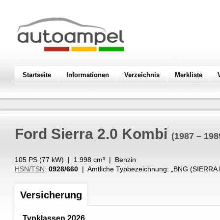
Startseite
Informationen
Verzeichnis
Merkliste
Ford
Sierra 2.0 Kombi
(1987 – 198
105 PS (
77
kW
) |
1.998
cm³
|
Benzin
HSN/TSN
:
0928/660
| Amtliche Typbezeichnung: „
BNG (SIERRA
Versicherung
Typklassen 2026