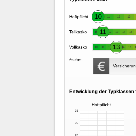
10
Haftpflicht
11
12
13
11
Teilkasko
10
12
13
14
15
13
Vollkasko
10
11
12
14
15
Anzeigen:
Versicherun
Entwicklung der Typklassen 
Haftpflicht
25
20
15