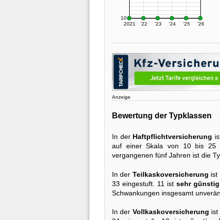
10
2021
'22
'23
'24
'25
'26
Anzeige
Bewertung der Typklassen
In der
Haftpflichtversicherung
is
auf einer Skala von 10 bis 25 
vergangenen fünf Jahren ist die T
In der
Teilkaskoversicherung
ist
33 eingestuft. 11 ist
sehr günstig
Schwankungen insgesamt unveränd
In der
Vollkaskoversicherung
ist