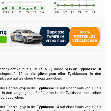
15
15
10
10
2021
'22
'23
'24
'25
'26
2021
'22
'23
'24
'25
'26
t der
Ford Taunus 15 M XL, RS
(1005/215) in die
Typklasse 10
eingestuft. 10 ist
die günstigste aller Typklassen
. In den
ypklasse auf gleichem Niveau geblieben.
 der Fahrzeugtyp in die
Typklasse 11
auf einer Skala von 10 bis
. In den vergangenen fünf Jahren ist die Typklasse trotz kleiner
ert geblieben.
 der Fahrzeugtyp in die
Typklasse 13
auf einer Skala von 10 bis