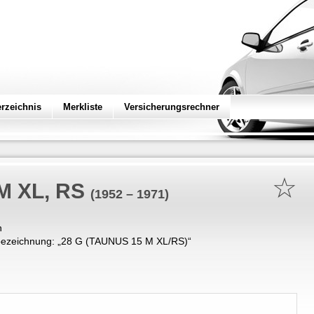
erzeichnis
Merkliste
Versicherungsrechner
☆
M XL, RS
(1952 – 1971)
n
ezeichnung: „
28 G (TAUNUS 15 M XL/RS)
“