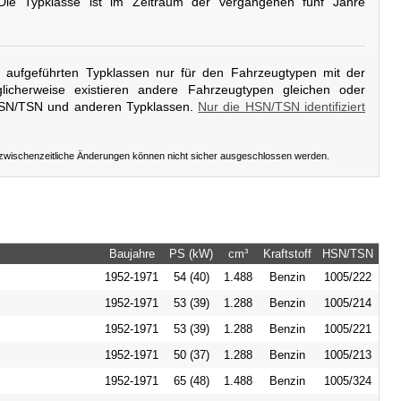
Die Typklasse ist im Zeitraum der vergangenen fünf Jahre
er aufgeführten Typklassen nur für den Fahrzeugtypen mit der
icherweise existieren andere Fahrzeugtypen gleichen oder
HSN/TSN und anderen Typklassen.
Nur die HSN/TSN identifiziert
 zwischenzeitliche Änderungen können nicht sicher ausgeschlossen werden.
Baujahre
PS (kW)
cm³
Kraftstoff
HSN/TSN
1952-1971
54 (40)
1.488
Benzin
1005/222
1952-1971
53 (39)
1.288
Benzin
1005/214
1952-1971
53 (39)
1.288
Benzin
1005/221
1952-1971
50 (37)
1.288
Benzin
1005/213
1952-1971
65 (48)
1.488
Benzin
1005/324