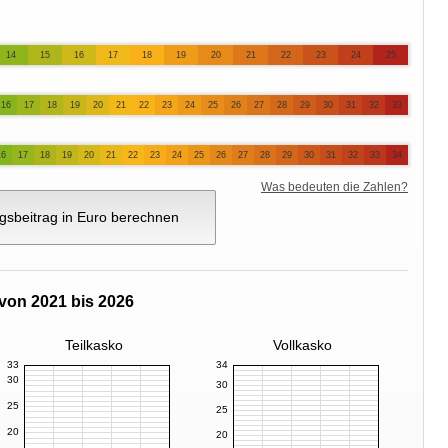
14
15
16
17
18
19
20
21
22
23
24
25
16
17
18
19
20
21
22
23
24
25
26
27
28
29
30
31
32
33
16
17
18
19
20
21
22
23
24
25
26
27
28
29
30
31
32
33
34
Was bedeuten die Zahlen?
gsbeitrag in Euro berechnen
von 2021 bis 2026
Teilkasko
Vollkasko
33
34
30
30
25
25
20
20