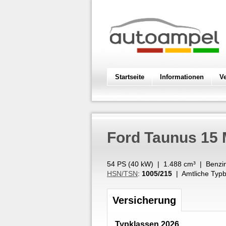
Startseite
Informationen
V
Ford
Taunus 15 
54 PS (
40
kW
) |
1.488
cm³
|
Benzi
HSN/TSN
:
1005/215
| Amtliche Typb
Versicherung
Typklassen 2026