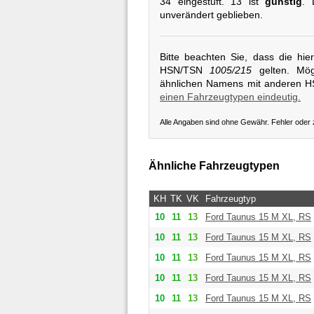
34 eingestuft. 13 ist
günstig
. 
unverändert geblieben.
Bitte beachten Sie, dass die hi
HSN/TSN
1005/215
gelten. Mögl
ähnlichen Namens mit anderen 
einen Fahrzeugtypen eindeutig.
Alle Angaben sind ohne Gewähr. Fehler oder
Ähnliche Fahrzeugtypen
KH
TK
VK
Fahrzeugtyp
10
11
13
Ford
Taunus 15 M XL, RS
10
11
13
Ford
Taunus 15 M XL, RS
10
11
13
Ford
Taunus 15 M XL, RS
10
11
13
Ford
Taunus 15 M XL, RS
10
11
13
Ford
Taunus 15 M XL, RS