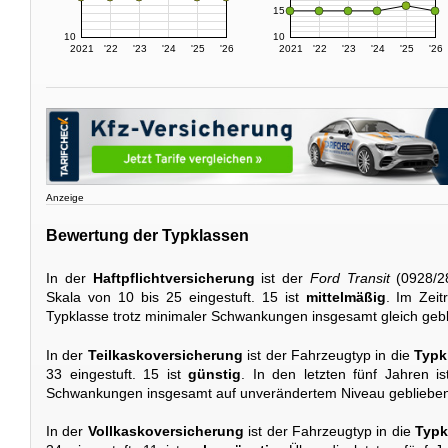
15
10
10
2021
'22
'23
'24
'25
'26
2021
'22
'23
'24
'25
'26
Anzeige
Bewertung der Typklassen
In der
Haftpflichtversicherung
ist der
Ford Transit
(0928/2
Skala von 10 bis 25 eingestuft. 15 ist
mittelmäßig
. Im Zeit
Typklasse trotz minimaler Schwankungen insgesamt gleich gebl
In der
Teilkaskoversicherung
ist der Fahrzeugtyp in die
Typk
33 eingestuft. 15 ist
günstig
. In den letzten fünf Jahren is
Schwankungen insgesamt auf unverändertem Niveau geblieben
In der
Vollkaskoversicherung
ist der Fahrzeugtyp in die
Typk