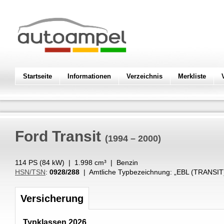
Startseite
Informationen
Verzeichnis
Merkliste
Ford
Transit
(1994 – 2000)
114 PS (
84
kW
) |
1.998
cm³
|
Benzin
HSN/TSN
:
0928/288
| Amtliche Typbezeichnung: „
EBL (TRANSIT
Versicherung
Typklassen 2026