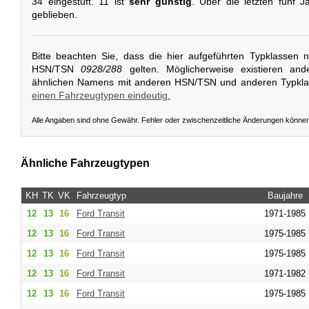
34 eingestuft. 11 ist
sehr günstig
. Über die letzten fünf J
geblieben.
Bitte beachten Sie, dass die hier aufgeführten Typklassen 
HSN/TSN
0928/288
gelten. Möglicherweise existieren and
ähnlichen Namens mit anderen HSN/TSN und anderen Typkl
einen Fahrzeugtypen eindeutig.
Alle Angaben sind ohne Gewähr. Fehler oder zwischenzeitliche Änderungen könne
Ähnliche Fahrzeugtypen
KH
TK
VK
Fahrzeugtyp
Baujahre
12
13
16
Ford
Transit
1971-1985
12
13
16
Ford
Transit
1975-1985
12
13
16
Ford
Transit
1975-1985
12
13
16
Ford
Transit
1971-1982
12
13
16
Ford
Transit
1975-1985