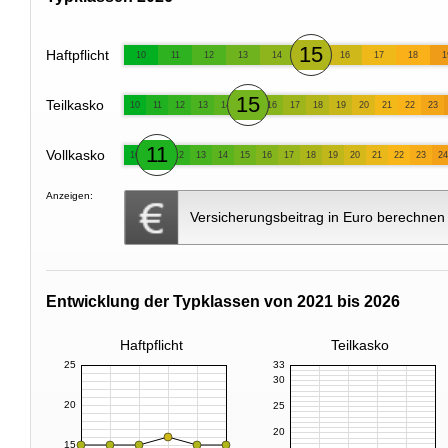
15
Haftpflicht
10
11
12
13
14
16
17
18
1
15
Teilkasko
10
11
12
13
14
16
17
18
19
20
21
22
23
11
Vollkasko
10
12
13
14
15
16
17
18
19
20
21
22
23
24
Anzeigen:
Versicherungsbeitrag in Euro berechnen
Entwicklung der Typklassen von 2021 bis 2026
Haftpflicht
Teilkasko
25
33
30
20
25
20
15