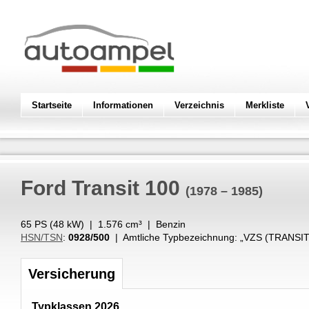
Startseite
Informationen
Verzeichnis
Merkliste
Ford
Transit 100
(1978 – 1985)
65 PS (
48
kW
) |
1.576
cm³
|
Benzin
HSN/TSN
:
0928/500
| Amtliche Typbezeichnung: „
VZS (TRANSIT
Versicherung
Typklassen 2026