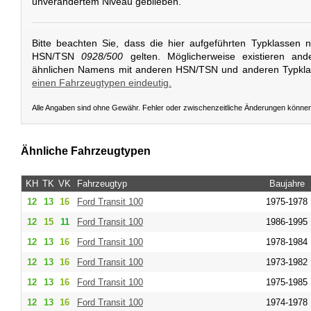
unverändertem Niveau geblieben.
Bitte beachten Sie, dass die hier aufgeführten Typklassen 
HSN/TSN
0928/500
gelten. Möglicherweise existieren and
ähnlichen Namens mit anderen HSN/TSN und anderen Typkl
einen Fahrzeugtypen eindeutig.
Alle Angaben sind ohne Gewähr. Fehler oder zwischenzeitliche Änderungen könne
Ähnliche Fahrzeugtypen
KH
TK
VK
Fahrzeugtyp
Baujahre
12
13
16
Ford
Transit 100
1975-1978
12
15
11
Ford
Transit 100
1986-1995
12
13
16
Ford
Transit 100
1978-1984
12
13
16
Ford
Transit 100
1973-1982
12
13
16
Ford
Transit 100
1975-1985
12
13
16
Ford
Transit 100
1974-1978