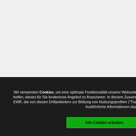
Wir verwenden
Cookies
, um eine optimale Funktionalität unserer Websei
helfen, dieses für Sie kostenlose Angebot zu finanzieren. In diesem Zus
EWR, die von diesen Drittanbietern zur Bildung von Nutzungsprofilen ("T
Ausführliche Informationen daz
Alle Cookies erlauben