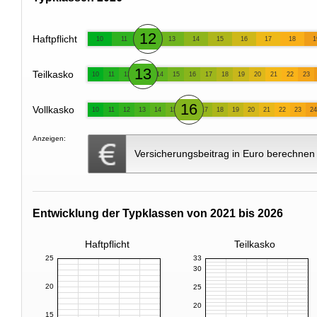
12
Haftpflicht
10
11
13
14
15
16
17
18
1
13
Teilkasko
10
11
12
14
15
16
17
18
19
20
21
22
23
16
Vollkasko
10
11
12
13
14
15
17
18
19
20
21
22
23
24
Anzeigen:
Versicherungsbeitrag in Euro berechnen
Entwicklung der Typklassen von 2021 bis 2026
Haftpflicht
Teilkasko
25
33
30
20
25
20
15