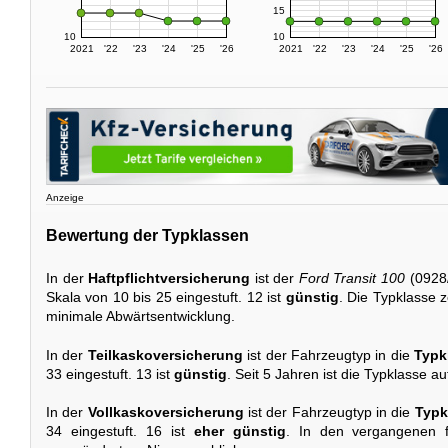
15
10
10
2021
'22
'23
'24
'25
'26
2021
'22
'23
'24
'25
'26
Anzeige
Bewertung der Typklassen
In der
Haftpflichtversicherung
ist der
Ford Transit 100
(0928/
Skala von 10 bis 25 eingestuft. 12 ist
günstig
. Die Typklasse z
minimale Abwärtsentwicklung.
In der
Teilkaskoversicherung
ist der Fahrzeugtyp in die
Typk
33 eingestuft. 13 ist
günstig
. Seit 5 Jahren ist die Typklasse 
In der
Vollkaskoversicherung
ist der Fahrzeugtyp in die
Typk
34 eingestuft. 16 ist
eher günstig
. In den vergangenen f