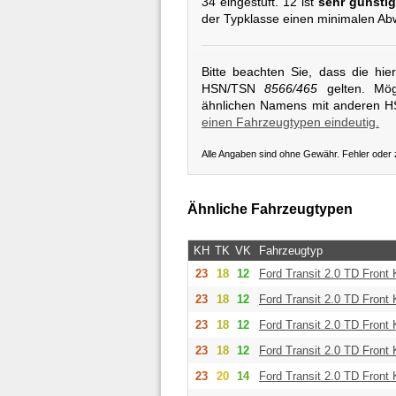
34 eingestuft. 12 ist
sehr günstig
der Typklasse einen minimalen Ab
Bitte beachten Sie, dass die hi
HSN/TSN
8566/465
gelten. Mögl
ähnlichen Namens mit anderen 
einen Fahrzeugtypen eindeutig.
Alle Angaben sind ohne Gewähr. Fehler oder
Ähnliche Fahrzeugtypen
KH
TK
VK
Fahrzeugtyp
23
18
12
Ford
Transit 2.0 TD Front
23
18
12
Ford
Transit 2.0 TD Front
23
18
12
Ford
Transit 2.0 TD Front
23
18
12
Ford
Transit 2.0 TD Front
23
20
14
Ford
Transit 2.0 TD Front