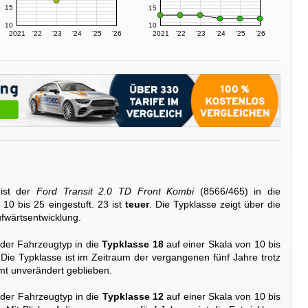
15
15
10
10
2021
'22
'23
'24
'25
'26
2021
'22
'23
'24
'25
'26
ist der
Ford Transit 2.0 TD Front Kombi
(8566/465) in die
10 bis 25 eingestuft. 23 ist
teuer
. Die Typklasse zeigt über die
ufwärtsentwicklung.
 der Fahrzeugtyp in die
Typklasse 18
auf einer Skala von 10 bis
 Die Typklasse ist im Zeitraum der vergangenen fünf Jahre trotz
t unverändert geblieben.
 der Fahrzeugtyp in die
Typklasse 12
auf einer Skala von 10 bis