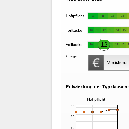
Haftpflicht
10
11
12
13
Teilkasko
10
11
12
13
14
15
12
Vollkasko
10
11
13
14
15
Anzeigen:
Versicherun
Entwicklung der Typklassen 
Haftpflicht
25
20
15