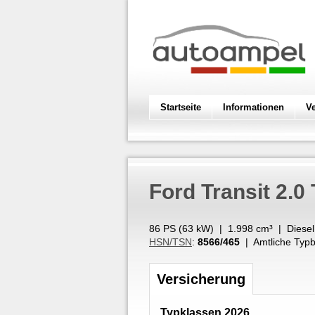
Startseite
Informationen
V
Ford
Transit 2.0
86 PS (
63
kW
) |
1.998
cm³
|
Diesel
HSN/TSN
:
8566/465
| Amtliche Typb
Versicherung
Typklassen 2026