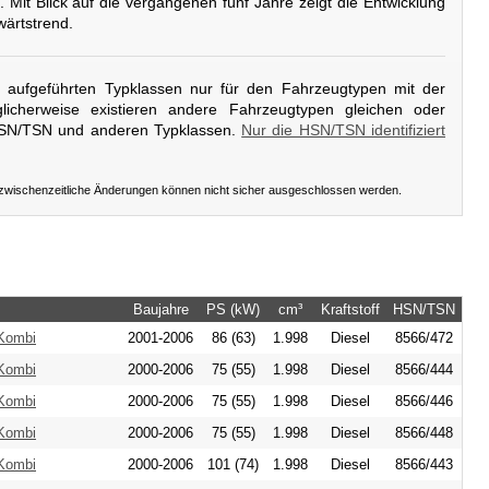
. Mit Blick auf die vergangenen fünf Jahre zeigt die Entwicklung
wärtstrend.
er aufgeführten Typklassen nur für den Fahrzeugtypen mit der
icherweise existieren andere Fahrzeugtypen gleichen oder
HSN/TSN und anderen Typklassen.
Nur die HSN/TSN identifiziert
 zwischenzeitliche Änderungen können nicht sicher ausgeschlossen werden.
Baujahre
PS (kW)
cm³
Kraftstoff
HSN/TSN
 Kombi
2001-2006
86 (63)
1.998
Diesel
8566/472
 Kombi
2000-2006
75 (55)
1.998
Diesel
8566/444
 Kombi
2000-2006
75 (55)
1.998
Diesel
8566/446
 Kombi
2000-2006
75 (55)
1.998
Diesel
8566/448
 Kombi
2000-2006
101 (74)
1.998
Diesel
8566/443