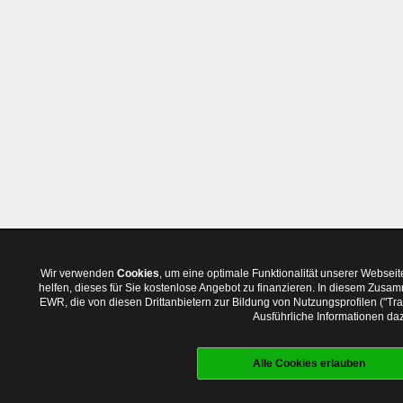
Wir verwenden
Cookies
, um eine optimale Funktionalität unserer Websei
helfen, dieses für Sie kostenlose Angebot zu finanzieren. In diesem Zus
EWR, die von diesen Drittanbietern zur Bildung von Nutzungsprofilen ("T
Ausführliche Informationen daz
Alle Cookies erlauben