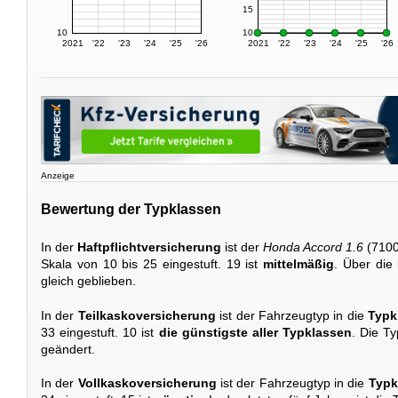
15
10
10
2021
'22
'23
'24
'25
'26
2021
'22
'23
'24
'25
'26
Anzeige
Bewertung der Typklassen
In der
Haftpflichtversicherung
ist der
Honda Accord 1.6
(7100
Skala von 10 bis 25 eingestuft. 19 ist
mittelmäßig
. Über die 
gleich geblieben.
In der
Teilkaskoversicherung
ist der Fahrzeugtyp in die
Typk
33 eingestuft. 10 ist
die günstigste aller Typklassen
. Die Ty
geändert.
In der
Vollkaskoversicherung
ist der Fahrzeugtyp in die
Typk