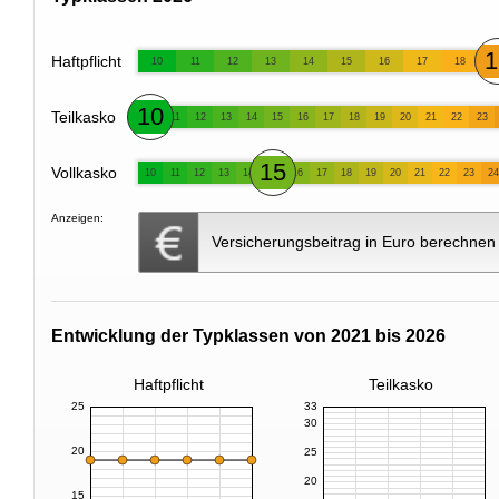
1
Haftpflicht
10
11
12
13
14
15
16
17
18
10
Teilkasko
11
12
13
14
15
16
17
18
19
20
21
22
23
15
Vollkasko
10
11
12
13
14
16
17
18
19
20
21
22
23
24
Anzeigen:
Versicherungsbeitrag in Euro berechnen
Entwicklung der Typklassen von 2021 bis 2026
Haftpflicht
Teilkasko
25
33
30
20
25
20
15