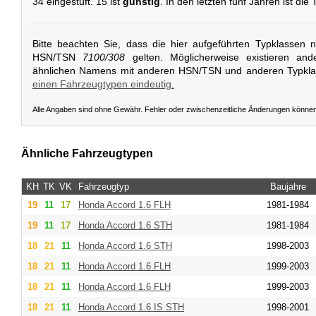
34 eingestuft. 15 ist
günstig
. In den letzten fünf Jahren ist di
Bitte beachten Sie, dass die hier aufgeführten Typklassen 
HSN/TSN
7100/308
gelten. Möglicherweise existieren and
ähnlichen Namens mit anderen HSN/TSN und anderen Typkl
einen Fahrzeugtypen eindeutig.
Alle Angaben sind ohne Gewähr. Fehler oder zwischenzeitliche Änderungen könne
Ähnliche Fahrzeugtypen
KH
TK
VK
Fahrzeugtyp
Baujahre
19
11
17
Honda
Accord 1.6 FLH
1981-1984
19
11
17
Honda
Accord 1.6 STH
1981-1984
18
21
11
Honda
Accord 1.6 STH
1998-2003
18
21
11
Honda
Accord 1.6 FLH
1999-2003
18
21
11
Honda
Accord 1.6 FLH
1999-2003
18
21
11
Honda
Accord 1.6 IS STH
1998-2001