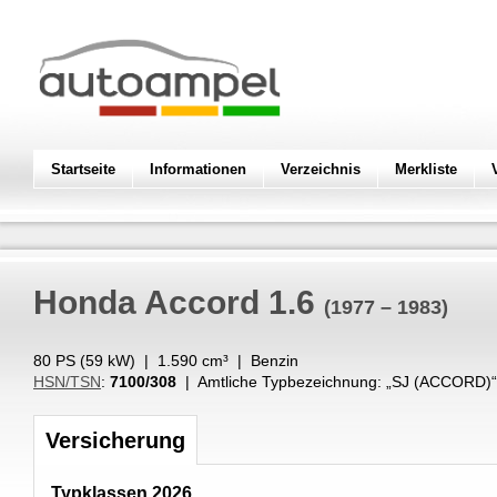
Startseite
Informationen
Verzeichnis
Merkliste
Honda
Accord 1.6
(1977 – 1983)
80 PS (
59
kW
) |
1.590
cm³
|
Benzin
HSN/TSN
:
7100/308
| Amtliche Typbezeichnung: „
SJ (ACCORD)
“
Versicherung
Typklassen 2026