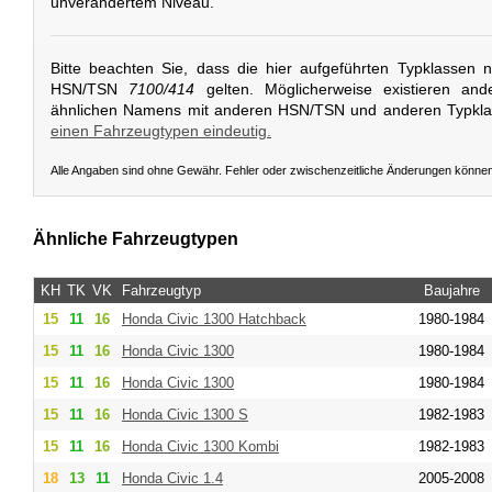
unverändertem Niveau.
Bitte beachten Sie, dass die hier aufgeführten Typklassen 
HSN/TSN
7100/414
gelten. Möglicherweise existieren and
ähnlichen Namens mit anderen HSN/TSN und anderen Typkl
einen Fahrzeugtypen eindeutig.
Alle Angaben sind ohne Gewähr. Fehler oder zwischenzeitliche Änderungen könne
Ähnliche Fahrzeugtypen
KH
TK
VK
Fahrzeugtyp
Baujahre
15
11
16
Honda
Civic 1300 Hatchback
1980-1984
15
11
16
Honda
Civic 1300
1980-1984
15
11
16
Honda
Civic 1300
1980-1984
15
11
16
Honda
Civic 1300 S
1982-1983
15
11
16
Honda
Civic 1300 Kombi
1982-1983
18
13
11
Honda
Civic 1.4
2005-2008