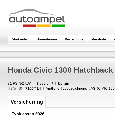
Startseite
Informationen
Verzeichnis
Merkliste
Honda
Civic 1300 Hatchback
71 PS (
52
kW
) |
1.332
cm³
|
Benzin
HSN/TSN
:
7100/414
| Amtliche Typbezeichnung: „
AG (CIVIC 13
Versicherung
Typklassen 2026