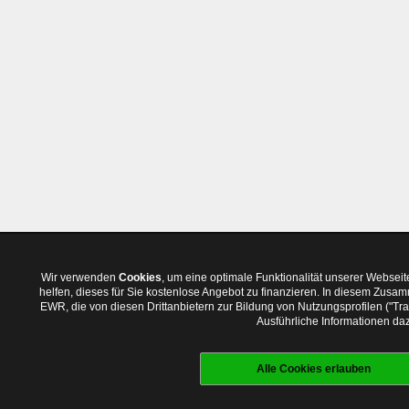
Wir verwenden
Cookies
, um eine optimale Funktionalität unserer Websei
helfen, dieses für Sie kostenlose Angebot zu finanzieren. In diesem Zus
EWR, die von diesen Drittanbietern zur Bildung von Nutzungsprofilen ("T
Ausführliche Informationen daz
Alle Cookies erlauben