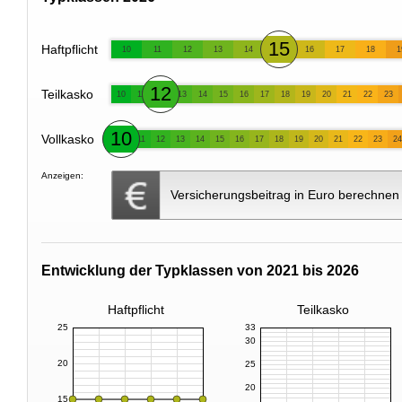
15
Haftpflicht
10
11
12
13
14
16
17
18
1
12
Teilkasko
10
11
13
14
15
16
17
18
19
20
21
22
23
10
Vollkasko
11
12
13
14
15
16
17
18
19
20
21
22
23
24
Anzeigen:
Versicherungsbeitrag in Euro berechnen
Entwicklung der Typklassen von 2021 bis 2026
Haftpflicht
Teilkasko
25
33
30
20
25
20
15