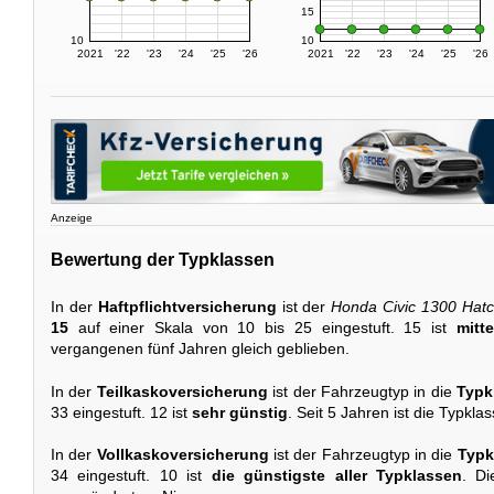
15
10
10
2021
'22
'23
'24
'25
'26
2021
'22
'23
'24
'25
'26
Anzeige
Bewertung der Typklassen
In der
Haftpflichtversicherung
ist der
Honda Civic 1300 Hat
15
auf einer Skala von 10 bis 25 eingestuft. 15 ist
mitt
vergangenen fünf Jahren gleich geblieben.
In der
Teilkaskoversicherung
ist der Fahrzeugtyp in die
Typk
33 eingestuft. 12 ist
sehr günstig
. Seit 5 Jahren ist die Typkl
In der
Vollkaskoversicherung
ist der Fahrzeugtyp in die
Typk
34 eingestuft. 10 ist
die günstigste aller Typklassen
. Di