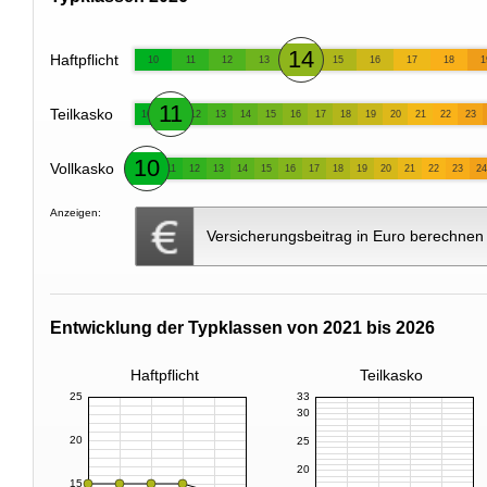
14
Haftpflicht
10
11
12
13
15
16
17
18
1
11
Teilkasko
10
12
13
14
15
16
17
18
19
20
21
22
23
10
Vollkasko
11
12
13
14
15
16
17
18
19
20
21
22
23
24
Anzeigen:
Versicherungsbeitrag in Euro berechnen
Entwicklung der Typklassen von 2021 bis 2026
Haftpflicht
Teilkasko
25
33
30
20
25
20
15