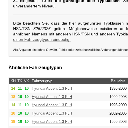
34 eingestuft. 10 ist
die günstigste aller Typklassen
. Se
unverändertem Niveau.
Bitte beachten Sie, dass die hier aufgeführten Typklassen 
HSN/TSN
8252/326
gelten. Möglicherweise existieren and
ähnlichen Namens mit anderen HSN/TSN und anderen Typkl
einen Fahrzeugtypen eindeutig.
Alle Angaben sind ohne Gewähr. Fehler oder zwischenzeitliche Änderungen könne
Ähnliche Fahrzeugtypen
KH
TK
VK
Fahrzeugtyp
Baujahre
14
11
10
Hyundai
Accent 1.3 FLH
1995-2000
18
10
10
Hyundai
Accent 1.3 FLH
1999-2003
14
11
10
Hyundai
Accent 1.3 FLH
1995-2000
18
10
10
Hyundai
Accent 1.3 FLH
2002-2005
18
10
10
Hyundai
Accent 1.3 FLH
1999-2006