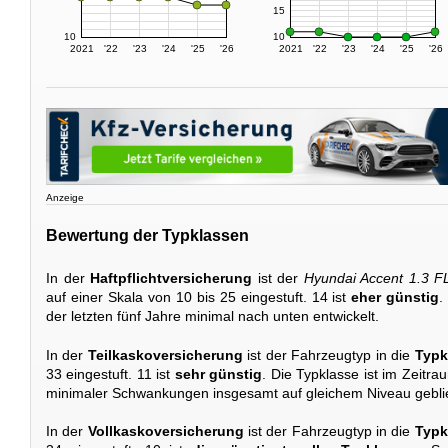
15
10
10
2021
'22
'23
'24
'25
'26
2021
'22
'23
'24
'25
'26
Anzeige
Bewertung der Typklassen
In der
Haftpflichtversicherung
ist der
Hyundai Accent 1.3 F
auf einer Skala von 10 bis 25 eingestuft. 14 ist
eher günstig
.
der letzten fünf Jahre minimal nach unten entwickelt.
In der
Teilkaskoversicherung
ist der Fahrzeugtyp in die
Typk
33 eingestuft. 11 ist
sehr günstig
. Die Typklasse ist im Zeitr
minimaler Schwankungen insgesamt auf gleichem Niveau gebli
In der
Vollkaskoversicherung
ist der Fahrzeugtyp in die
Typk