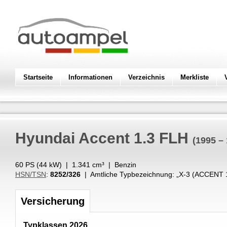
Startseite
Informationen
Verzeichnis
Merkliste
Hyundai
Accent 1.3 FLH
(1995 –
60 PS (
44
kW
) |
1.341
cm³
|
Benzin
HSN/TSN
:
8252/326
| Amtliche Typbezeichnung: „
X-3 (ACCENT 
Versicherung
Typklassen 2026