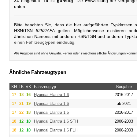
34 eingestuft. 14 ist
günstig
. Die Entwicklung der vergang
unten.
Bitte beachten Sie, dass die hier aufgeführten Typklassen 
HSN/TSN
8252/AFA
gelten. Möglicherweise existieren an
ähnlichen Namens mit anderen HSN/TSN und anderen Typkl
einen Fahrzeugtypen eindeutig.
Alle Angaben sind ohne Gewähr. Fehler oder zwischenzeitliche Änderungen könne
Ähnliche Fahrzeugtypen
KH
TK
VK
Fahrzeugtyp
Baujahre
17
18
16
Hyundai
Elantra 1.6
2016-2017
17
21
19
Hyundai
Elantra 1.6
ab 2021
17
22
18
Hyundai
Elantra 1.6
2016-2017
18
12
10
Hyundai
Elantra 1.6 STH
2000-2003
18
12
10
Hyundai
Elantra 1.6 FLH
2000-2003