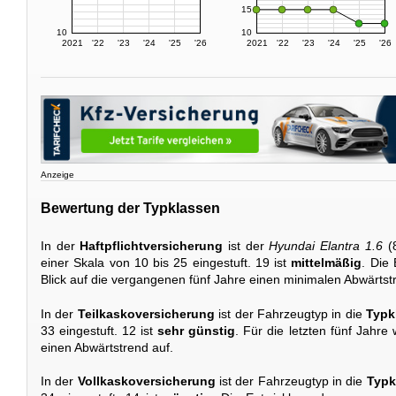
15
10
10
2021
'22
'23
'24
'25
'26
2021
'22
'23
'24
'25
'26
Anzeige
Bewertung der Typklassen
In der
Haftpflichtversicherung
ist der
Hyundai Elantra 1.6
(8
einer Skala von 10 bis 25 eingestuft. 19 ist
mittelmäßig
. Die
Blick auf die vergangenen fünf Jahre einen minimalen Abwärtst
In der
Teilkaskoversicherung
ist der Fahrzeugtyp in die
Typk
33 eingestuft. 12 ist
sehr günstig
. Für die letzten fünf Jahre
einen Abwärtstrend auf.
In der
Vollkaskoversicherung
ist der Fahrzeugtyp in die
Typk