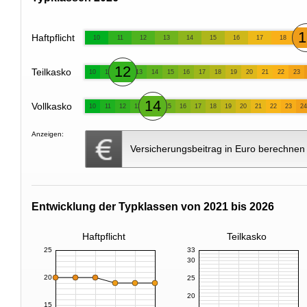
1
Haftpflicht
10
11
12
13
14
15
16
17
18
12
Teilkasko
10
11
13
14
15
16
17
18
19
20
21
22
23
14
Vollkasko
10
11
12
13
15
16
17
18
19
20
21
22
23
24
Anzeigen:
Versicherungsbeitrag in Euro berechnen
Entwicklung der Typklassen von 2021 bis 2026
Haftpflicht
Teilkasko
25
33
30
20
25
20
15