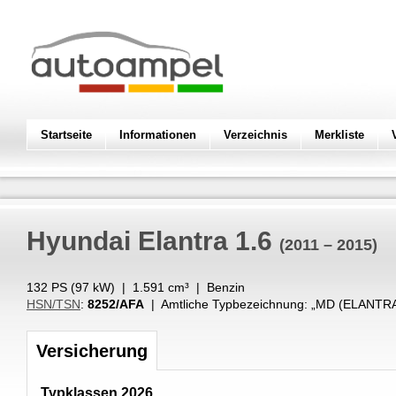
Startseite
Informationen
Verzeichnis
Merkliste
Hyundai
Elantra 1.6
(2011 – 2015)
132 PS (
97
kW
) |
1.591
cm³
|
Benzin
HSN/TSN
:
8252/AFA
| Amtliche Typbezeichnung: „
MD (ELANTRA
Versicherung
Typklassen 2026