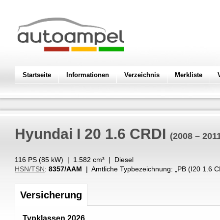
Startseite
Informationen
Verzeichnis
Merkliste
Hyundai
I 20 1.6 CRDI
(2008 – 201
116 PS (
85
kW
) |
1.582
cm³
|
Diesel
HSN/TSN
:
8357/AAM
| Amtliche Typbezeichnung: „
PB (I20 1.6 
Versicherung
Typklassen 2026