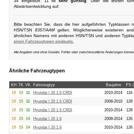
34 eingestuft. 11 ist
sehr günstig
. Über die letzten fün
Abwärtsentwicklung auf.
Bitte beachten Sie, dass die hier aufgeführten Typklassen 
HSN/TSN
8357/AAM
gelten. Möglicherweise existieren an
ähnlichen Namens mit anderen HSN/TSN und anderen Typkl
einen Fahrzeugtypen eindeutig.
Alle Angaben sind ohne Gewähr. Fehler oder zwischenzeitliche Änderungen könne
Ähnliche Fahrzeugtypen
KH
TK
VK
Fahrzeugtyp
Baujahre
PS 
19
15
11
Hyundai
I 20 1.6 CRDI
2010-2014
116 
19
15
11
Hyundai
I 20 1.6 CRDI
2008-2010
128 
19
15
11
Hyundai
I 20 1.6 CRDI
2010-2014
128 
19
15
14
Hyundai
I 20 1.6
2008-2014
126 
19
15
14
Hyundai
I 20 1.6
2010-2014
126 