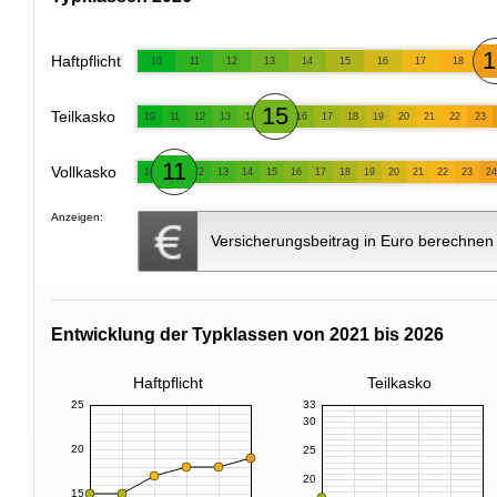
1
Haftpflicht
10
11
12
13
14
15
16
17
18
15
Teilkasko
10
11
12
13
14
16
17
18
19
20
21
22
23
11
Vollkasko
10
12
13
14
15
16
17
18
19
20
21
22
23
24
Anzeigen:
Versicherungsbeitrag in Euro berechnen
Entwicklung der Typklassen von 2021 bis 2026
Haftpflicht
Teilkasko
25
33
30
20
25
20
15