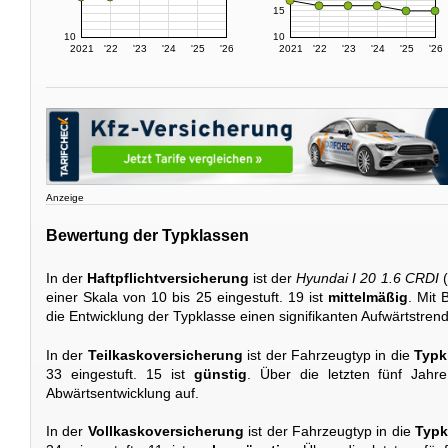
15
10
10
2021
'22
'23
'24
'25
'26
2021
'22
'23
'24
'25
'26
Anzeige
Bewertung der Typklassen
In der
Haftpflichtversicherung
ist der
Hyundai I 20 1.6 CRDI
(
einer Skala von 10 bis 25 eingestuft. 19 ist
mittelmäßig
. Mit 
die Entwicklung der Typklasse einen signifikanten Aufwärtstrend
In der
Teilkaskoversicherung
ist der Fahrzeugtyp in die
Typk
33 eingestuft. 15 ist
günstig
. Über die letzten fünf Jahre
Abwärtsentwicklung auf.
In der
Vollkaskoversicherung
ist der Fahrzeugtyp in die
Typk