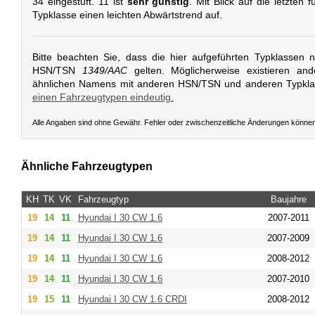
34 eingestuft. 11 ist
sehr günstig
. Mit Blick auf die letzten 
Typklasse einen leichten Abwärtstrend auf.
Bitte beachten Sie, dass die hier aufgeführten Typklassen 
HSN/TSN
1349/AAC
gelten. Möglicherweise existieren an
ähnlichen Namens mit anderen HSN/TSN und anderen Typkl
einen Fahrzeugtypen eindeutig.
Alle Angaben sind ohne Gewähr. Fehler oder zwischenzeitliche Änderungen könne
Ähnliche Fahrzeugtypen
KH
TK
VK
Fahrzeugtyp
Baujahre
19
14
11
Hyundai
I 30 CW 1.6
2007-2011
19
14
11
Hyundai
I 30 CW 1.6
2007-2009
19
14
11
Hyundai
I 30 CW 1.6
2008-2012
19
14
11
Hyundai
I 30 CW 1.6
2007-2010
19
15
11
Hyundai
I 30 CW 1.6 CRDI
2008-2012