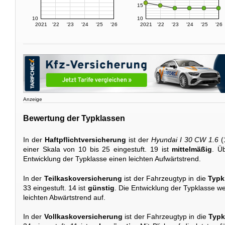
15
10
10
2021
'22
'23
'24
'25
'26
2021
'22
'23
'24
'25
'26
Anzeige
Bewertung der Typklassen
In der
Haftpflichtversicherung
ist der
Hyundai I 30 CW 1.6
(
einer Skala von 10 bis 25 eingestuft. 19 ist
mittelmäßig
. Ü
Entwicklung der Typklasse einen leichten Aufwärtstrend.
In der
Teilkaskoversicherung
ist der Fahrzeugtyp in die
Typk
33 eingestuft. 14 ist
günstig
. Die Entwicklung der Typklasse wei
leichten Abwärtstrend auf.
In der
Vollkaskoversicherung
ist der Fahrzeugtyp in die
Typk