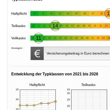
1
Haftpflicht
10
11
12
13
14
15
16
17
18
14
Teilkasko
10
11
12
13
15
16
17
18
19
20
21
22
23
11
Vollkasko
10
12
13
14
15
16
17
18
19
20
21
22
23
24
Anzeigen:
Versicherungsbeitrag in Euro berechnen
Entwicklung der Typklassen von 2021 bis 2026
Haftpflicht
Teilkasko
25
33
30
20
25
20
15