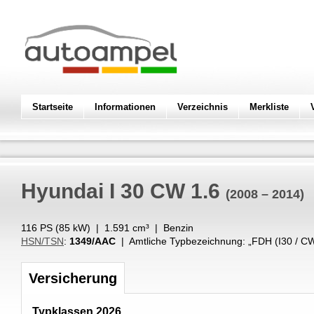
Startseite
Informationen
Verzeichnis
Merkliste
Hyundai
I 30 CW 1.6
(2008 – 2014)
116 PS (
85
kW
) |
1.591
cm³
|
Benzin
HSN/TSN
:
1349/AAC
| Amtliche Typbezeichnung: „
FDH (I30 / CW
Versicherung
Typklassen 2026