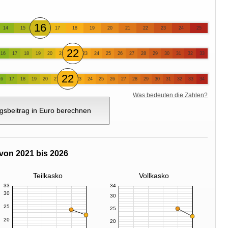
16
14
15
17
18
19
20
21
22
23
24
25
22
16
17
18
19
20
21
23
24
25
26
27
28
29
30
31
32
33
22
16
17
18
19
20
21
23
24
25
26
27
28
29
30
31
32
33
34
Was bedeuten die Zahlen?
gsbeitrag in Euro berechnen
von 2021 bis 2026
Teilkasko
Vollkasko
33
34
30
30
25
25
20
20