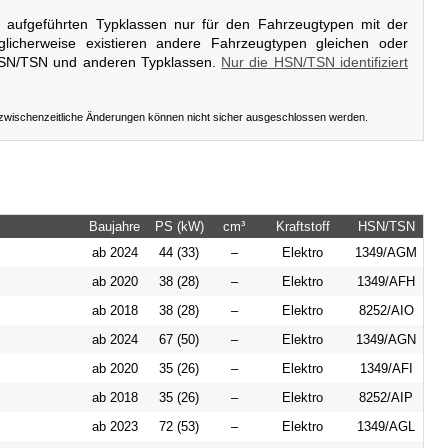
er aufgeführten Typklassen nur für den Fahrzeugtypen mit der
licherweise existieren andere Fahrzeugtypen gleichen oder
HSN/TSN und anderen Typklassen.
Nur die HSN/TSN identifiziert
 zwischenzeitliche Änderungen können nicht sicher ausgeschlossen werden.
Baujahre
PS (kW)
cm³
Kraftstoff
HSN/TSN
ab 2024
44 (33)
–
Elektro
1349/AGM
ab 2020
38 (28)
–
Elektro
1349/AFH
ab 2018
38 (28)
–
Elektro
8252/AIO
ab 2024
67 (50)
–
Elektro
1349/AGN
ab 2020
35 (26)
–
Elektro
1349/AFI
ab 2018
35 (26)
–
Elektro
8252/AIP
ab 2023
72 (53)
–
Elektro
1349/AGL