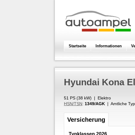
Startseite
Informationen
V
Hyundai
Kona El
51 PS (
38
kW
) |
Elektro
HSN/TSN
:
1349/AGK
| Amtliche Typ
Versicherung
Typklassen 2026