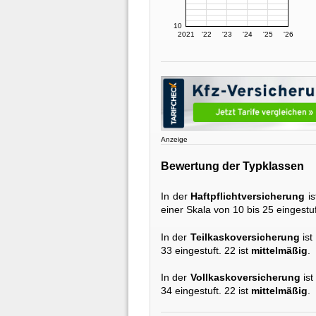
10
2021
'22
'23
'24
'25
'26
Anzeige
Bewertung der Typklassen
In der
Haftpflichtversicherung
is
einer Skala von 10 bis 25 eingestuf
In der
Teilkaskoversicherung
ist
33 eingestuft. 22 ist
mittelmäßig
.
In der
Vollkaskoversicherung
ist
34 eingestuft. 22 ist
mittelmäßig
.