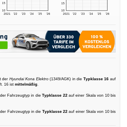
15
15
10
10
2021
'22
'23
'24
'25
'26
2021
'22
'23
'24
'25
'26
t der
Hyundai Kona Elektro
(1349/AGK) in die
Typklasse 16
auf
t. 16 ist
mittelmäßig
.
 der Fahrzeugtyp in die
Typklasse 22
auf einer Skala von 10 bis
 der Fahrzeugtyp in die
Typklasse 22
auf einer Skala von 10 bis