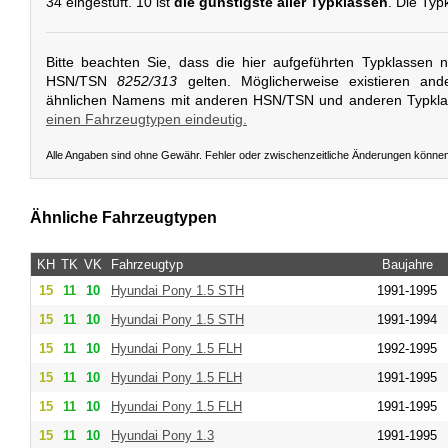
34 eingestuft. 10 ist
die günstigste aller Typklassen
. Die Typ
Bitte beachten Sie, dass die hier aufgeführten Typklassen 
HSN/TSN
8252/313
gelten. Möglicherweise existieren and
ähnlichen Namens mit anderen HSN/TSN und anderen Typkl
einen Fahrzeugtypen eindeutig.
Alle Angaben sind ohne Gewähr. Fehler oder zwischenzeitliche Änderungen könne
Ähnliche Fahrzeugtypen
KH
TK
VK
Fahrzeugtyp
Baujahre
15
11
10
Hyundai
Pony 1.5 STH
1991-1995
15
11
10
Hyundai
Pony 1.5 STH
1991-1994
15
11
10
Hyundai
Pony 1.5 FLH
1992-1995
15
11
10
Hyundai
Pony 1.5 FLH
1991-1995
15
11
10
Hyundai
Pony 1.5 FLH
1991-1995
15
11
10
Hyundai
Pony 1.3
1991-1995