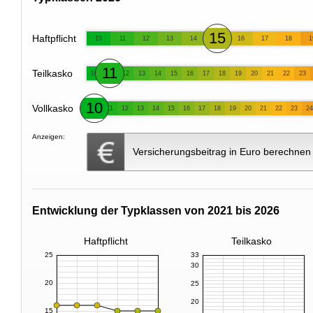
15
Haftpflicht
10
11
12
13
14
16
17
18
1
11
Teilkasko
10
12
13
14
15
16
17
18
19
20
21
22
23
10
Vollkasko
11
12
13
14
15
16
17
18
19
20
21
22
23
24
Anzeigen:
Versicherungsbeitrag in Euro berechnen
Entwicklung der Typklassen von 2021 bis 2026
Haftpflicht
Teilkasko
25
33
30
20
25
20
15