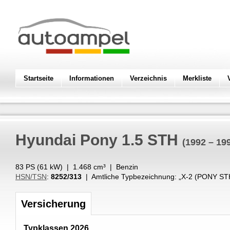
Startseite
Informationen
Verzeichnis
Merkliste
Hyundai
Pony 1.5 STH
(1992 – 19
83 PS (
61
kW
) |
1.468
cm³
|
Benzin
HSN/TSN
:
8252/313
| Amtliche Typbezeichnung: „
X-2 (PONY ST
Versicherung
Typklassen 2026