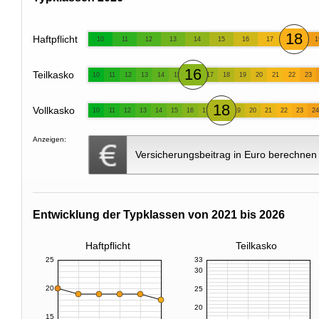
18
Haftpflicht
10
11
12
13
14
15
16
17
1
16
Teilkasko
10
11
12
13
14
15
17
18
19
20
21
22
23
18
Vollkasko
10
11
12
13
14
15
16
17
19
20
21
22
23
24
Anzeigen:
Versicherungsbeitrag in Euro berechnen
Entwicklung der Typklassen von 2021 bis 2026
Haftpflicht
Teilkasko
25
33
30
20
25
20
15