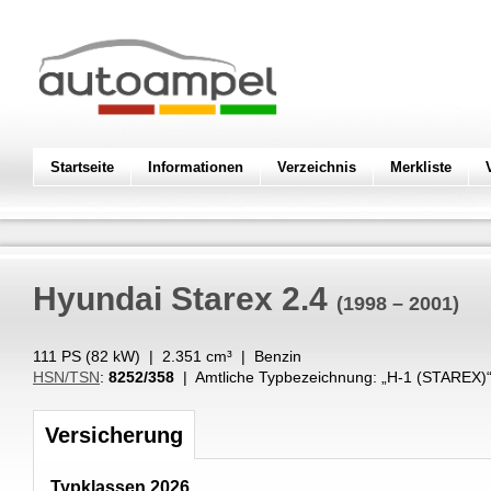
Startseite
Informationen
Verzeichnis
Merkliste
Hyundai
Starex 2.4
(1998 – 2001)
111 PS (
82
kW
) |
2.351
cm³
|
Benzin
HSN/TSN
:
8252/358
| Amtliche Typbezeichnung: „
H-1 (STAREX)
Versicherung
Typklassen 2026