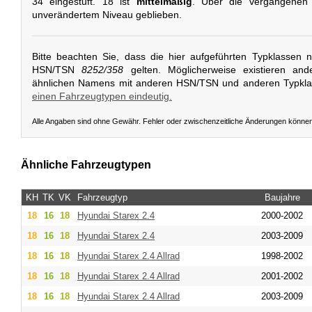
34 eingestuft. 18 ist
mittelmäßig
. Über die vergangenen 
unverändertem Niveau geblieben.
Bitte beachten Sie, dass die hier aufgeführten Typklassen 
HSN/TSN
8252/358
gelten. Möglicherweise existieren and
ähnlichen Namens mit anderen HSN/TSN und anderen Typkl
einen Fahrzeugtypen eindeutig.
Alle Angaben sind ohne Gewähr. Fehler oder zwischenzeitliche Änderungen könne
Ähnliche Fahrzeugtypen
KH
TK
VK
Fahrzeugtyp
Baujahre
18
16
18
Hyundai
Starex 2.4
2000-2002
18
16
18
Hyundai
Starex 2.4
2003-2009
18
16
18
Hyundai
Starex 2.4 Allrad
1998-2002
18
16
18
Hyundai
Starex 2.4 Allrad
2001-2002
18
16
18
Hyundai
Starex 2.4 Allrad
2003-2009