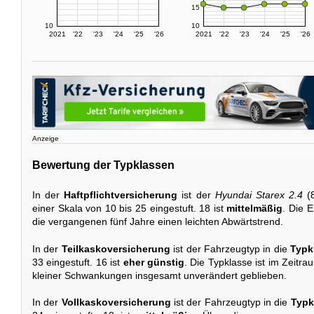
15
10
10
2021
'22
'23
'24
'25
'26
2021
'22
'23
'24
'25
'26
Anzeige
Bewertung der Typklassen
In der
Haftpflichtversicherung
ist der
Hyundai Starex 2.4
(8
einer Skala von 10 bis 25 eingestuft. 18 ist
mittelmäßig
. Die 
die vergangenen fünf Jahre einen leichten Abwärtstrend.
In der
Teilkaskoversicherung
ist der Fahrzeugtyp in die
Typk
33 eingestuft. 16 ist
eher günstig
. Die Typklasse ist im Zeitr
kleiner Schwankungen insgesamt unverändert geblieben.
In der
Vollkaskoversicherung
ist der Fahrzeugtyp in die
Typk