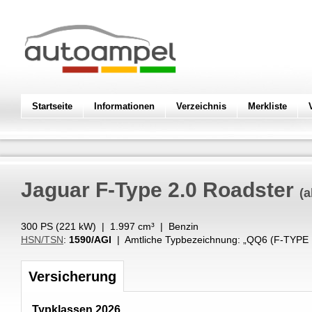
Startseite
Informationen
Verzeichnis
Merkliste
Jaguar
F-Type 2.0 Roadster
(a
300 PS (
221
kW
) |
1.997
cm³
|
Benzin
HSN/TSN
:
1590/AGI
| Amtliche Typbezeichnung: „
QQ6 (F-TYPE
Versicherung
Typklassen 2026