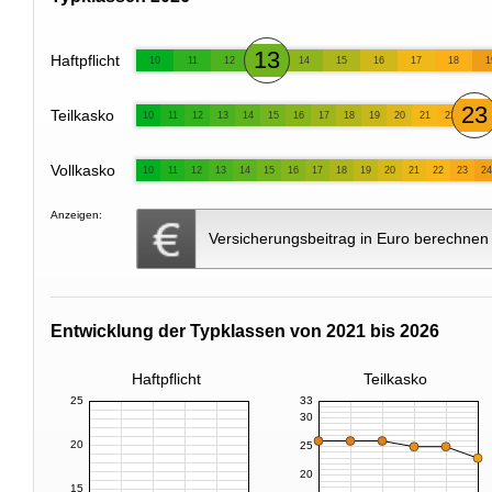
13
Haftpflicht
10
11
12
14
15
16
17
18
1
23
Teilkasko
10
11
12
13
14
15
16
17
18
19
20
21
22
Vollkasko
10
11
12
13
14
15
16
17
18
19
20
21
22
23
24
Anzeigen:
Versicherungsbeitrag in Euro berechnen
Entwicklung der Typklassen von 2021 bis 2026
Haftpflicht
Teilkasko
25
33
30
20
25
20
15