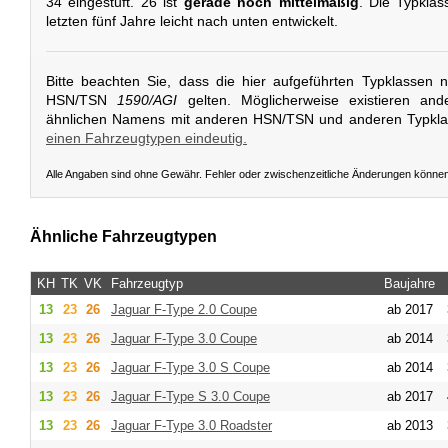
34 eingestuft. 26 ist
gerade noch mittelmäßig
. Die Typklas
letzten fünf Jahre leicht nach unten entwickelt.
Bitte beachten Sie, dass die hier aufgeführten Typklassen 
HSN/TSN
1590/AGI
gelten. Möglicherweise existieren and
ähnlichen Namens mit anderen HSN/TSN und anderen Typkl
einen Fahrzeugtypen eindeutig.
Alle Angaben sind ohne Gewähr. Fehler oder zwischenzeitliche Änderungen könne
Ähnliche Fahrzeugtypen
KH
TK
VK
Fahrzeugtyp
Baujahre
13
23
26
Jaguar
F-Type 2.0 Coupe
ab 2017
13
23
26
Jaguar
F-Type 3.0 Coupe
ab 2014
13
23
26
Jaguar
F-Type 3.0 S Coupe
ab 2014
13
23
26
Jaguar
F-Type S 3.0 Coupe
ab 2017
13
23
26
Jaguar
F-Type 3.0 Roadster
ab 2013