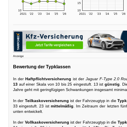
15
10
10
2021
'22
'23
'24
'25
'26
2021
'22
'23
'24
'25
'26
Anzeige
Bewertung der Typklassen
In der
Haftpflichtversicherung
ist der
Jaguar F-Type 2.0 Ro
13
auf einer Skala von 10 bis 25 eingestuft. 13 ist
günstig
. D
Jahre geht mit geringfügigen Schwankungen insgesamt minima
In der
Teilkaskoversicherung
ist der Fahrzeugtyp in die
Typk
33 eingestuft. 23 ist
mittelmäßig
. Im Zeitraum der letzten fün
unten entwickelt.
In der
Vollkaskoversicherung
ist der Fahrzeugtyp in die
Typk