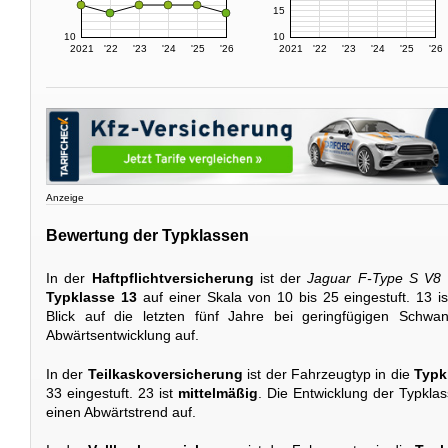
15
10
10
2021
'22
'23
'24
'25
'26
2021
'22
'23
'24
'25
'26
Anzeige
Bewertung der Typklassen
In der
Haftpflichtversicherung
ist der
Jaguar F-Type S V8
Typklasse 13
auf einer Skala von 10 bis 25 eingestuft. 13 i
Blick auf die letzten fünf Jahre bei geringfügigen Schw
Abwärtsentwicklung auf.
In der
Teilkaskoversicherung
ist der Fahrzeugtyp in die
Typk
33 eingestuft. 23 ist
mittelmäßig
. Die Entwicklung der Typklas
einen Abwärtstrend auf.