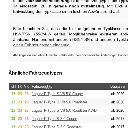
In der
Vollkaskoversicherung
ist der Fahrzeugtyp in die
Typk
34 eingestuft. 26 ist
gerade noch mittelmäßig
. Mit Blick a
Entwicklung der Typklasse einen leichten Abwärtstrend auf.
Bitte beachten Sie, dass die hier aufgeführten Typklassen 
HSN/TSN
1590/AIW
gelten. Möglicherweise existieren an
ähnlichen Namens mit anderen HSN/TSN und anderen Typkl
einen Fahrzeugtypen eindeutig.
Alle Angaben sind ohne Gewähr. Fehler oder zwischenzeitliche Änderungen könne
Ähnliche Fahrzeugtypen
KH
TK
VK
Fahrzeugtyp
Baujahre
13
23
26
Jaguar
F-Type S V8 5.0 Coupe
ab 2020
13
23
26
Jaguar
F-Type S V8 5.0 Roadster
ab 2020
13
23
26
Jaguar
F-Type S V8 5.0 Roadster AWD
ab 2020
13
23
26
Jaguar
F-Type S 3.0 Coupe
ab 2017
13
23
26
Jaguar
F-Type S 3.0 Roadster
ab 2017