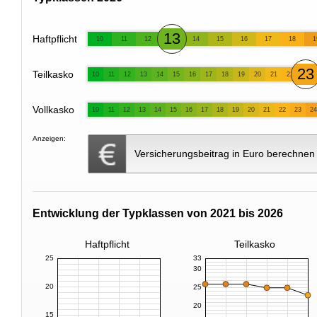
13
Haftpflicht
10
11
12
14
15
16
17
18
1
23
Teilkasko
10
11
12
13
14
15
16
17
18
19
20
21
22
Vollkasko
10
11
12
13
14
15
16
17
18
19
20
21
22
23
24
Anzeigen:
Versicherungsbeitrag in Euro berechnen
Entwicklung der Typklassen von 2021 bis 2026
Haftpflicht
Teilkasko
25
33
30
20
25
20
15