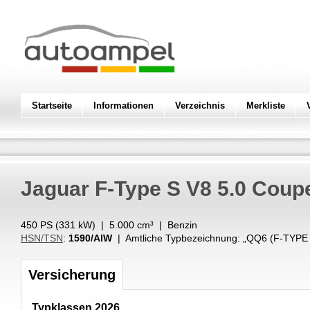
Startseite
Informationen
Verzeichnis
Merkliste
Jaguar
F-Type S V8 5.0 Cou
450 PS (
331
kW
) |
5.000
cm³
|
Benzin
HSN/TSN
:
1590/AIW
| Amtliche Typbezeichnung: „
QQ6 (F-TYPE
Versicherung
Typklassen 2026