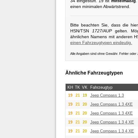
34 eingestuft. 19 ist
mittelmäßig
.
einen minimalen Abwärtstrend.
Bitte beachten Sie, dass die hi
HSN/TSN
1727/AUP
gelten. Mög
ähnlichen Namens mit anderen 
einen Fahrzeugtypen eindeutig.
Alle Angaben sind ohne Gewähr. Fehler oder
Ähnliche Fahrzeugtypen
KH
TK
VK
Fahrzeugtyp
19
21
19
Jeep
Compass 1.3
19
21
20
Jeep
Compass 1.3 4XE
19
21
20
Jeep
Compass 1.3 4XE
19
21
20
Jeep
Compass 1.3 4 XE
19
21
20
Jeep
Compass 1.3 4 XE