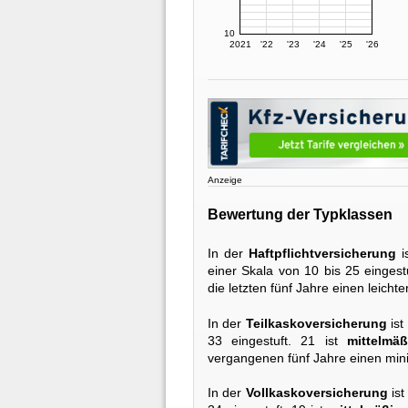
10
2021
'22
'23
'24
'25
'26
Anzeige
Bewertung der Typklassen
In der
Haftpflichtversicherung
i
einer Skala von 10 bis 25 eingestu
die letzten fünf Jahre einen leicht
In der
Teilkaskoversicherung
ist
33 eingestuft. 21 ist
mittelmäß
vergangenen fünf Jahre einen min
In der
Vollkaskoversicherung
ist