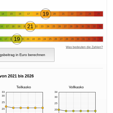
19
14
15
16
17
18
20
21
22
23
24
25
21
16
17
18
19
20
22
23
24
25
26
27
28
29
30
31
32
33
19
16
17
18
20
21
22
23
24
25
26
27
28
29
30
31
32
33
34
Was bedeuten die Zahlen?
gsbeitrag in Euro berechnen
von 2021 bis 2026
Teilkasko
Vollkasko
33
34
30
30
25
25
20
20