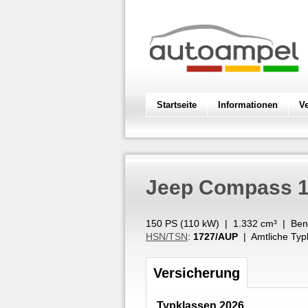
Startseite
Informationen
V
Jeep
Compass 1
150 PS (
110
kW
) |
1.332
cm³
|
Ben
HSN/TSN
:
1727/AUP
| Amtliche Typ
Versicherung
Typklassen 2026