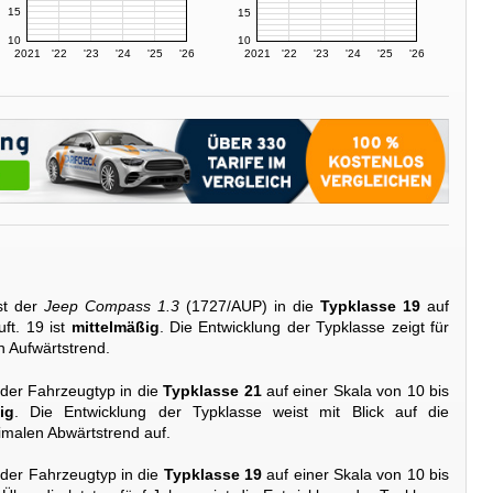
15
15
10
10
2021
'22
'23
'24
'25
'26
2021
'22
'23
'24
'25
'26
st der
Jeep Compass 1.3
(1727/AUP) in die
Typklasse 19
auf
ft. 19 ist
mittelmäßig
. Die Entwicklung der Typklasse zeigt für
en Aufwärtstrend.
 der Fahrzeugtyp in die
Typklasse 21
auf einer Skala von 10 bis
ig
. Die Entwicklung der Typklasse weist mit Blick auf die
imalen Abwärtstrend auf.
 der Fahrzeugtyp in die
Typklasse 19
auf einer Skala von 10 bis