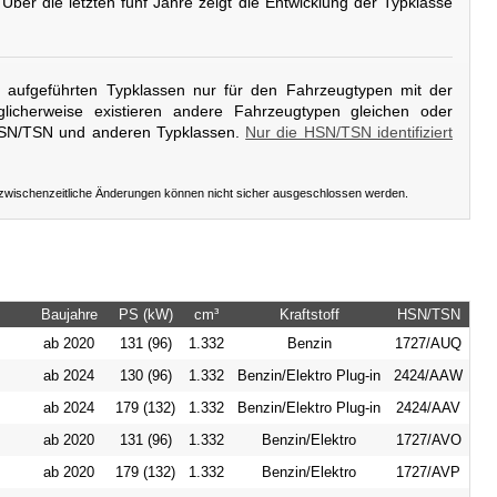
 Über die letzten fünf Jahre zeigt die Entwicklung der Typklasse
er aufgeführten Typklassen nur für den Fahrzeugtypen mit der
licherweise existieren andere Fahrzeugtypen gleichen oder
HSN/TSN und anderen Typklassen.
Nur die HSN/TSN identifiziert
 zwischenzeitliche Änderungen können nicht sicher ausgeschlossen werden.
Baujahre
PS (kW)
cm³
Kraftstoff
HSN/TSN
ab 2020
131 (96)
1.332
Benzin
1727/AUQ
ab 2024
130 (96)
1.332
Benzin/Elektro Plug-in
2424/AAW
ab 2024
179 (132)
1.332
Benzin/Elektro Plug-in
2424/AAV
ab 2020
131 (96)
1.332
Benzin/Elektro
1727/AVO
ab 2020
179 (132)
1.332
Benzin/Elektro
1727/AVP