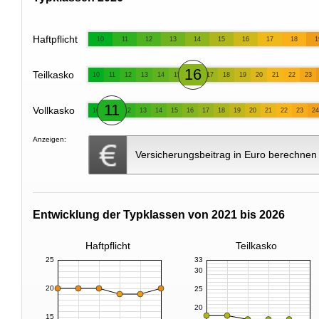
Haftpflicht
10
11
12
13
14
15
16
17
18
1
16
Teilkasko
10
11
12
13
14
15
17
18
19
20
21
22
23
11
Vollkasko
10
12
13
14
15
16
17
18
19
20
21
22
23
24
Anzeigen:
Versicherungsbeitrag in Euro berechnen
Entwicklung der Typklassen von 2021 bis 2026
Haftpflicht
Teilkasko
25
33
30
20
25
20
15