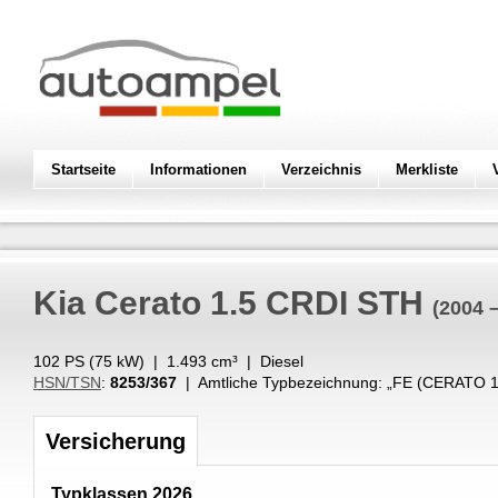
Startseite
Informationen
Verzeichnis
Merkliste
Kia
Cerato 1.5 CRDI STH
(2004 
102 PS (
75
kW
) |
1.493
cm³
|
Diesel
HSN/TSN
:
8253/367
| Amtliche Typbezeichnung: „
FE (CERATO 1
Versicherung
Typklassen 2026