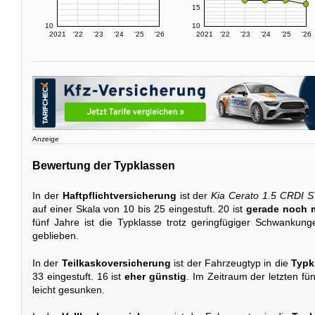
15
10
10
2021
'22
'23
'24
'25
'26
2021
'22
'23
'24
'25
'26
Anzeige
Bewertung der Typklassen
In der
Haftpflichtversicherung
ist der
Kia Cerato 1.5 CRDI 
auf einer Skala von 10 bis 25 eingestuft. 20 ist
gerade noch m
fünf Jahre ist die Typklasse trotz geringfügiger Schwankun
geblieben.
In der
Teilkaskoversicherung
ist der Fahrzeugtyp in die
Typk
33 eingestuft. 16 ist
eher günstig
. Im Zeitraum der letzten fü
leicht gesunken.