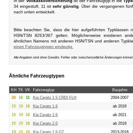
In der
Vollkaskoversicherung
ist der Fahrzeugtyp in die
Typk
34 eingestuft. 11 ist
sehr günstig
. Über die vergangenen fünf 
nach unten entwickelt.
Bitte beachten Sie, dass die hier aufgeführten Typklassen 
HSN/TSN
8253/367
gelten. Möglicherweise existieren and
ähnlichen Namens mit anderen HSN/TSN und anderen Typkl
einen Fahrzeugtypen eindeutig.
Alle Angaben sind ohne Gewähr. Fehler oder zwischenzeitliche Änderungen könne
Ähnliche Fahrzeugtypen
KH
TK
VK
Fahrzeugtyp
Baujahre
20
16
11
Kia
Cerato 1.5 CRDI FLH
2004-2007
15
19
18
Kia
Cerato 1.6
ab 2018
15
19
18
Kia
Cerato 1.6
ab 2021
15
19
18
Kia
Cerato 2.0
ab 2018
13
20
18
Kia
Cerato 1.6 GT
2013-2018