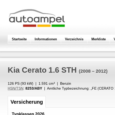
Startseite
Informationen
Verzeichnis
Merkliste
Kia
Cerato 1.6 STH
(2008 – 2012)
126 PS (
93
kW
) |
1.591
cm³
|
Benzin
HSN/TSN
:
8253/ABY
| Amtliche Typbezeichnung: „
FE (CERATO 
Versicherung
Typklassen 2026