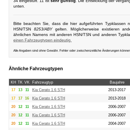
34 eingestuft. 11 ist
sehr günstig
. Die Entwicklung der vergan
unten.
Bitte beachten Sie, dass die hier aufgeführten Typklassen 
HSN/TSN
8253/ABY
gelten. Möglicherweise existieren an
ähnlichen Namens mit anderen HSN/TSN und anderen Typkl
einen Fahrzeugtypen eindeutig.
Alle Angaben sind ohne Gewähr. Fehler oder zwischenzeitliche Änderungen könne
Ähnliche Fahrzeugtypen
KH
TK
VK
Fahrzeugtyp
Baujahre
17
13
11
Kia
Cerato 1.6 STH
2013-2017
17
17
16
Kia
Cerato 1.6 STH
2013-2018
20
12
11
Kia
Cerato 1.6 STH
2006-2007
20
12
11
Kia
Cerato 1.6 STH
2006-2007
20
12
11
Kia
Cerato 1.6 STH
2004-2007