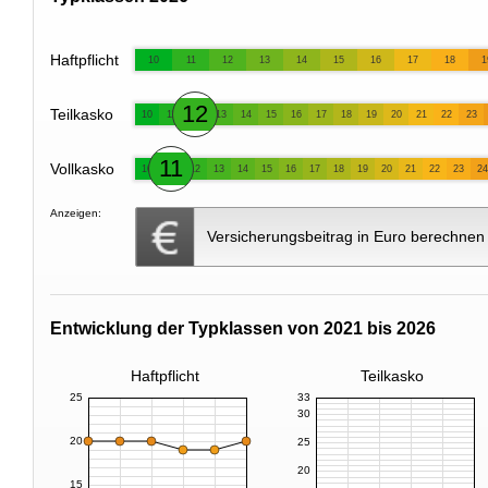
Haftpflicht
10
11
12
13
14
15
16
17
18
1
12
Teilkasko
10
11
13
14
15
16
17
18
19
20
21
22
23
11
Vollkasko
10
12
13
14
15
16
17
18
19
20
21
22
23
24
Anzeigen:
Versicherungsbeitrag in Euro berechnen
Entwicklung der Typklassen von 2021 bis 2026
Haftpflicht
Teilkasko
25
33
30
20
25
20
15