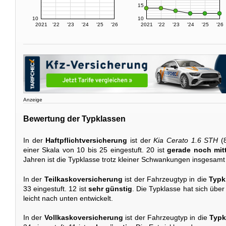
15
10
10
2021
'22
'23
'24
'25
'26
2021
'22
'23
'24
'25
'26
Anzeige
Bewertung der Typklassen
In der
Haftpflichtversicherung
ist der
Kia Cerato 1.6 STH
(8
einer Skala von 10 bis 25 eingestuft. 20 ist
gerade noch mit
Jahren ist die Typklasse trotz kleiner Schwankungen insgesamt
In der
Teilkaskoversicherung
ist der Fahrzeugtyp in die
Typk
33 eingestuft. 12 ist
sehr günstig
. Die Typklasse hat sich über
leicht nach unten entwickelt.
In der
Vollkaskoversicherung
ist der Fahrzeugtyp in die
Typk