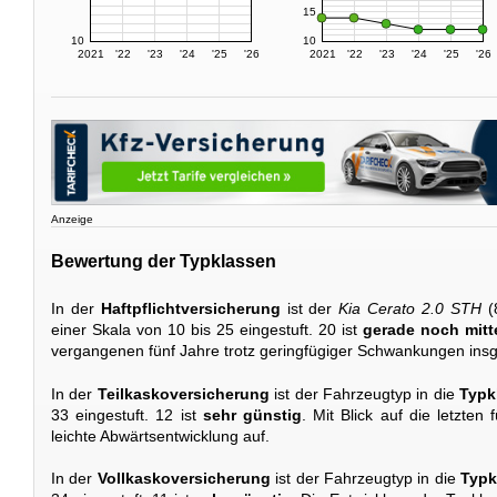
15
10
10
2021
'22
'23
'24
'25
'26
2021
'22
'23
'24
'25
'26
Anzeige
Bewertung der Typklassen
In der
Haftpflichtversicherung
ist der
Kia Cerato 2.0 STH
(
einer Skala von 10 bis 25 eingestuft. 20 ist
gerade noch mitt
vergangenen fünf Jahre trotz geringfügiger Schwankungen insg
In der
Teilkaskoversicherung
ist der Fahrzeugtyp in die
Typk
33 eingestuft. 12 ist
sehr günstig
. Mit Blick auf die letzten
leichte Abwärtsentwicklung auf.
In der
Vollkaskoversicherung
ist der Fahrzeugtyp in die
Typk