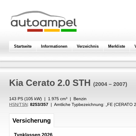
Startseite
Informationen
Verzeichnis
Merkliste
Kia
Cerato 2.0 STH
(2004 – 2007)
143 PS (
105
kW
) |
1.975
cm³
|
Benzin
HSN/TSN
:
8253/357
| Amtliche Typbezeichnung: „
FE (CERATO 2
Versicherung
Typklassen 2026