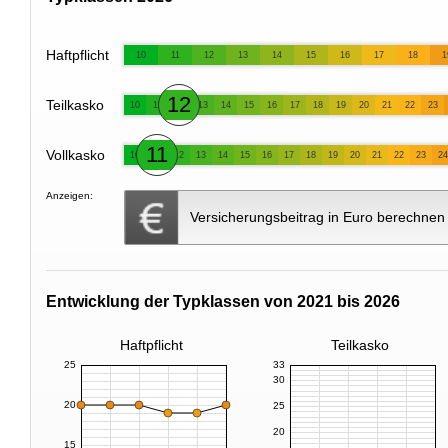
Haftpflicht
10
11
12
13
14
15
16
17
18
1
12
Teilkasko
10
11
13
14
15
16
17
18
19
20
21
22
23
11
Vollkasko
10
12
13
14
15
16
17
18
19
20
21
22
23
24
Anzeigen:
Versicherungsbeitrag in Euro berechnen
Entwicklung der Typklassen von 2021 bis 2026
Haftpflicht
Teilkasko
25
33
30
20
25
20
15