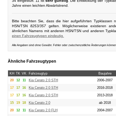
34 eingestuft. 11 ist
sehr günstig
. Die Entwicklung der Typkla
Jahre einen leichten Abwärtstrend.
Bitte beachten Sie, dass die hier aufgeführten Typklassen 
HSN/TSN
8253/357
gelten. Möglicherweise existieren and
ähnlichen Namens mit anderen HSN/TSN und anderen Typkl
einen Fahrzeugtypen eindeutig.
Alle Angaben sind ohne Gewähr. Fehler oder zwischenzeitliche Änderungen könne
Ähnliche Fahrzeugtypen
KH
TK
VK
Fahrzeugtyp
Baujahre
20
12
11
Kia
Cerato 2.0 STH
2006-2007
17
17
16
Kia
Cerato 2.0 STH
2016-2018
17
17
16
Kia
Cerato 2.0 STH
2013-2018
15
19
18
Kia
Cerato 2.0
ab 2018
20
12
11
Kia
Cerato 2.0 FLH
2004-2007