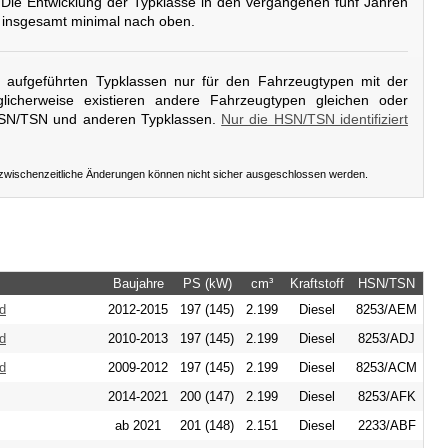
 Die Entwicklung der Typklasse in den vergangenen fünf Jahren
 insgesamt minimal nach oben.
er aufgeführten Typklassen nur für den Fahrzeugtypen mit der
licherweise existieren andere Fahrzeugtypen gleichen oder
HSN/TSN und anderen Typklassen.
Nur die HSN/TSN identifiziert
 zwischenzeitliche Änderungen können nicht sicher ausgeschlossen werden.
Baujahre
PS (kW)
cm³
Kraftstoff
HSN/TSN
d
2012-2015
197 (145)
2.199
Diesel
8253/AEM
d
2010-2013
197 (145)
2.199
Diesel
8253/ADJ
d
2009-2012
197 (145)
2.199
Diesel
8253/ACM
2014-2021
200 (147)
2.199
Diesel
8253/AFK
ab 2021
201 (148)
2.151
Diesel
2233/ABF