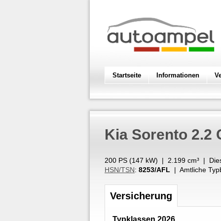
Startseite
Informationen
V
Kia
Sorento 2.2 
200 PS (
147
kW
) |
2.199
cm³
|
Die
HSN/TSN
:
8253/AFL
| Amtliche Typ
Versicherung
Typklassen 2026