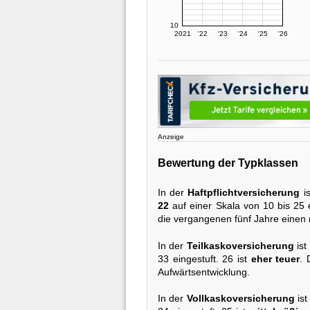
10
2021
'22
'23
'24
'25
'26
Anzeige
Bewertung der Typklassen
In der
Haftpflichtversicherung
is
22
auf einer Skala von 10 bis 25 e
die vergangenen fünf Jahre einen 
In der
Teilkaskoversicherung
ist
33 eingestuft. 26 ist
eher teuer
. 
Aufwärtsentwicklung.
In der
Vollkaskoversicherung
ist