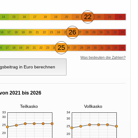
22
14
15
16
17
18
19
20
21
23
24
25
26
16
17
18
19
20
21
22
23
24
25
27
28
29
30
31
32
33
25
16
17
18
19
20
21
22
23
24
26
27
28
29
30
31
32
33
34
Was bedeuten die Zahlen?
gsbeitrag in Euro berechnen
von 2021 bis 2026
Teilkasko
Vollkasko
33
34
30
30
25
25
20
20