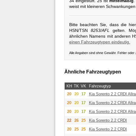
34 eingestuft. 25 ist
mittelmäßig
.
weist mit kleineren Schwankungen
Bitte beachten Sie, dass die hi
HSN/TSN
8253/AFL
gelten. Mög
ähnlichen Namens mit anderen 
einen Fahrzeugtypen eindeutig.
Alle Angaben sind ohne Gewähr. Fehler oder
Ähnliche Fahrzeugtypen
KH
TK
VK
Fahrzeugtyp
20
20
17
Kia
Sorento 2.2 CRDI Allra
20
20
17
Kia
Sorento 2.2 CRDI Allra
20
20
17
Kia
Sorento 2.2 CRDI Allra
22
26
25
Kia
Sorento 2.2 CRDI
20
25
25
Kia
Sorento 2.2 CRDI