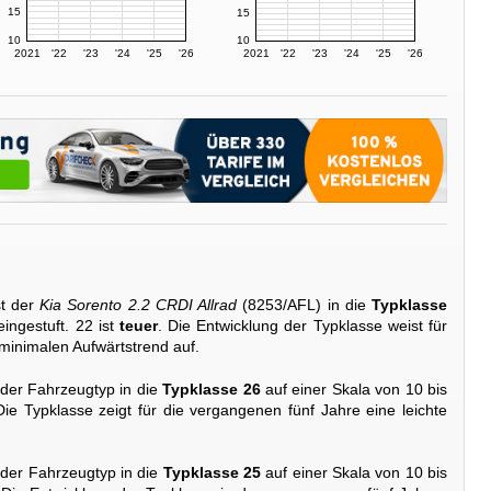
15
15
10
10
2021
'22
'23
'24
'25
'26
2021
'22
'23
'24
'25
'26
t der
Kia Sorento 2.2 CRDI Allrad
(8253/AFL) in die
Typklasse
ingestuft. 22 ist
teuer
. Die Entwicklung der Typklasse weist für
minimalen Aufwärtstrend auf.
 der Fahrzeugtyp in die
Typklasse 26
auf einer Skala von 10 bis
Die Typklasse zeigt für die vergangenen fünf Jahre eine leichte
 der Fahrzeugtyp in die
Typklasse 25
auf einer Skala von 10 bis