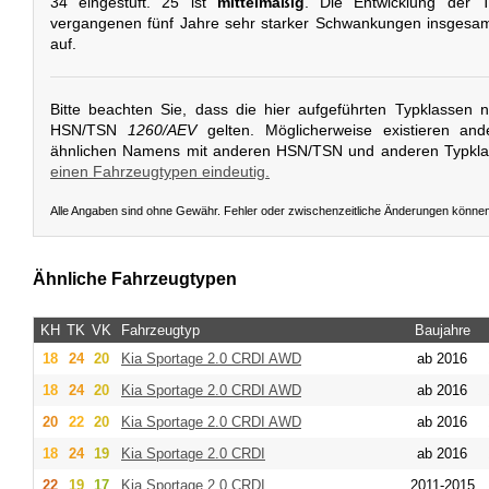
34 eingestuft. 25 ist
mittelmäßig
. Die Entwicklung der T
vergangenen fünf Jahre sehr starker Schwankungen insgesamt
auf.
Bitte beachten Sie, dass die hier aufgeführten Typklassen 
HSN/TSN
1260/AEV
gelten. Möglicherweise existieren an
ähnlichen Namens mit anderen HSN/TSN und anderen Typkl
einen Fahrzeugtypen eindeutig.
Alle Angaben sind ohne Gewähr. Fehler oder zwischenzeitliche Änderungen könne
Ähnliche Fahrzeugtypen
KH
TK
VK
Fahrzeugtyp
Baujahre
18
24
20
Kia
Sportage 2.0 CRDI AWD
ab 2016
18
24
20
Kia
Sportage 2.0 CRDI AWD
ab 2016
20
22
20
Kia
Sportage 2.0 CRDI AWD
ab 2016
18
24
19
Kia
Sportage 2.0 CRDI
ab 2016
22
19
17
Kia
Sportage 2.0 CRDI
2011-2015