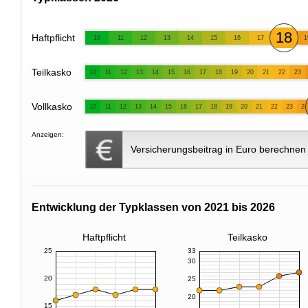
18
Haftpflicht
10
11
12
13
14
15
16
17
1
Teilkasko
10
11
12
13
14
15
16
17
18
19
20
21
22
23
Vollkasko
10
11
12
13
14
15
16
17
18
19
20
21
22
23
24
Anzeigen:
Versicherungsbeitrag in Euro berechnen
Entwicklung der Typklassen von 2021 bis 2026
Haftpflicht
Teilkasko
25
33
30
20
25
20
15