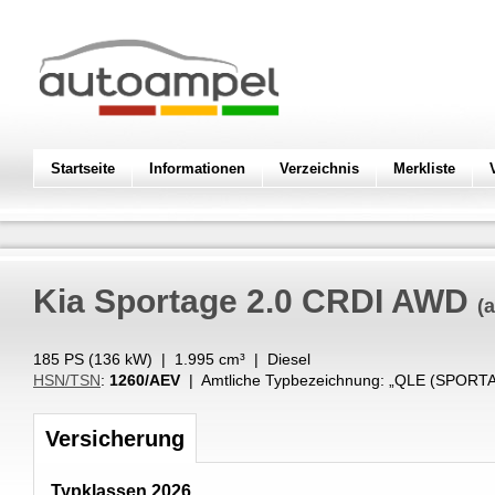
Startseite
Informationen
Verzeichnis
Merkliste
Kia
Sportage 2.0 CRDI AWD
(
185 PS (
136
kW
) |
1.995
cm³
|
Diesel
HSN/TSN
:
1260/AEV
| Amtliche Typbezeichnung: „
QLE (SPORTA
Versicherung
Typklassen 2026