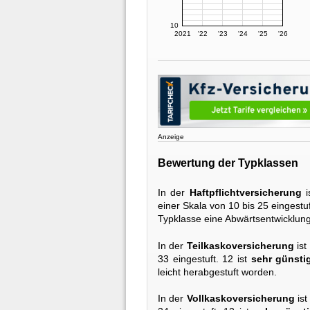
10
2021
'22
'23
'24
'25
'26
Anzeige
Bewertung der Typklassen
In der
Haftpflichtversicherung
i
einer Skala von 10 bis 25 eingestuf
Typklasse eine Abwärtsentwicklung
In der
Teilkaskoversicherung
ist
33 eingestuft. 12 ist
sehr günsti
leicht herabgestuft worden.
In der
Vollkaskoversicherung
ist