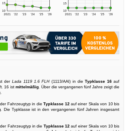
15
15
10
10
2021
'22
'23
'24
'25
'26
2021
'22
'23
'24
'25
'26
st der
Lada 1119 1.6 FLH
(1113/AAI) in die
Typklasse 16
auf
t. 16 ist
mittelmäßig
. Über die vergangenen fünf Jahre zeigt die
.
 der Fahrzeugtyp in die
Typklasse 12
auf einer Skala von 10 bis
g
. Die Typklasse ist in den vergangenen fünf Jahren insgesamt
 der Fahrzeugtyp in die
Typklasse 12
auf einer Skala von 10 bis