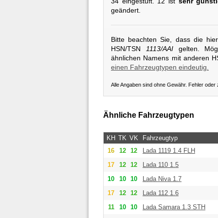
34 eingestuft. 12 ist
sehr günst
geändert.
Bitte beachten Sie, dass die hi
HSN/TSN
1113/AAI
gelten. Mögl
ähnlichen Namens mit anderen 
einen Fahrzeugtypen eindeutig.
Alle Angaben sind ohne Gewähr. Fehler oder
Ähnliche Fahrzeugtypen
KH
TK
VK
Fahrzeugtyp
16
12
12
Lada
1119 1.4 FLH
17
12
12
Lada
110 1.5
10
10
10
Lada
Niva 1.7
17
12
12
Lada
112 1.6
11
10
10
Lada
Samara 1.3 STH