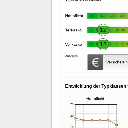
Haftpflicht
10
11
12
13
12
Teilkasko
10
11
13
14
15
12
Vollkasko
10
11
13
14
15
Anzeigen:
Versicherun
Entwicklung der Typklassen 
Haftpflicht
25
20
15