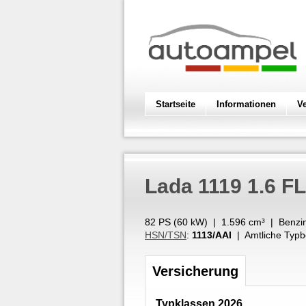
Startseite
Informationen
V
Lada
1119 1.6 F
82 PS (
60
kW
) |
1.596
cm³
|
Benzi
HSN/TSN
:
1113/AAI
| Amtliche Typb
Versicherung
Typklassen 2026