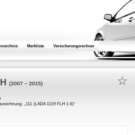
erzeichnis
Merkliste
Versicherungsrechner
☆
LH
(2007 – 2015)
n
ezeichnung: „
111 (LADA 1119 FLH 1.6)
“