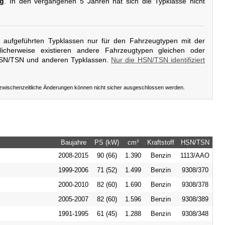
ig
. In den vergangenen 5 Jahren hat sich die Typklasse nicht
er aufgeführten Typklassen nur für den Fahrzeugtypen mit der
icherweise existieren andere Fahrzeugtypen gleichen oder
HSN/TSN und anderen Typklassen.
Nur die HSN/TSN identifiziert
 zwischenzeitliche Änderungen können nicht sicher ausgeschlossen werden.
Baujahre
PS (kW)
cm³
Kraftstoff
HSN/TSN
2008-2015
90 (66)
1.390
Benzin
1113/AAO
1999-2006
71 (52)
1.499
Benzin
9308/370
2000-2010
82 (60)
1.690
Benzin
9308/378
2005-2007
82 (60)
1.596
Benzin
9308/389
1991-1995
61 (45)
1.288
Benzin
9308/348