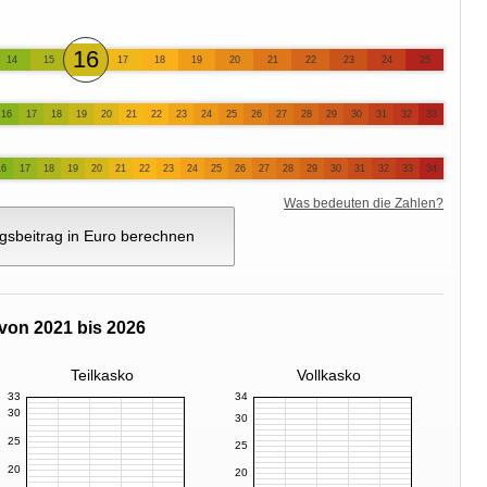
16
14
15
17
18
19
20
21
22
23
24
25
16
17
18
19
20
21
22
23
24
25
26
27
28
29
30
31
32
33
16
17
18
19
20
21
22
23
24
25
26
27
28
29
30
31
32
33
34
Was bedeuten die Zahlen?
gsbeitrag in Euro berechnen
von 2021 bis 2026
Teilkasko
Vollkasko
33
34
30
30
25
25
20
20