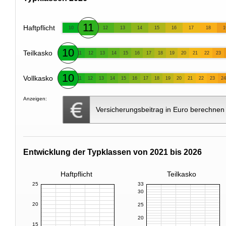
11
Haftpflicht
10
12
13
14
15
16
17
18
1
10
Teilkasko
11
12
13
14
15
16
17
18
19
20
21
22
23
10
Vollkasko
11
12
13
14
15
16
17
18
19
20
21
22
23
24
Anzeigen:
Versicherungsbeitrag in Euro berechnen
Entwicklung der Typklassen von 2021 bis 2026
Haftpflicht
Teilkasko
25
33
30
20
25
20
15