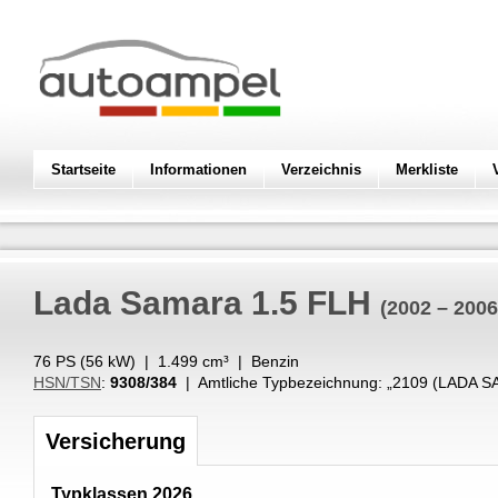
Startseite
Informationen
Verzeichnis
Merkliste
Lada
Samara 1.5 FLH
(2002 – 2006
76 PS (
56
kW
) |
1.499
cm³
|
Benzin
HSN/TSN
:
9308/384
| Amtliche Typbezeichnung: „
2109 (LADA S
Versicherung
Typklassen 2026