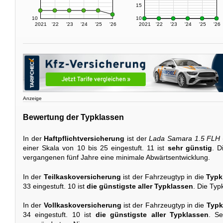
15
10
10
2021
'22
'23
'24
'25
'26
2021
'22
'23
'24
'25
'26
Anzeige
Bewertung der Typklassen
In der
Haftpflichtversicherung
ist der
Lada Samara 1.5 FLH
einer Skala von 10 bis 25 eingestuft. 11 ist
sehr günstig
. D
vergangenen fünf Jahre eine minimale Abwärtsentwicklung.
In der
Teilkaskoversicherung
ist der Fahrzeugtyp in die
Typk
33 eingestuft. 10 ist
die günstigste aller Typklassen
. Die Typ
In der
Vollkaskoversicherung
ist der Fahrzeugtyp in die
Typk
34 eingestuft. 10 ist
die günstigste aller Typklassen
. Se