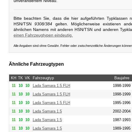
unverändertem Niveau.
Bitte beachten Sie, dass die hier aufgeführten Typklassen 
HSN/TSN
9308/384
gelten. Möglicherweise existieren and
ähnlichen Namens mit anderen HSN/TSN und anderen Typkl
einen Fahrzeugtypen eindeutig.
Alle Angaben sind ohne Gewähr. Fehler oder zwischenzeitliche Änderungen könne
Ähnliche Fahrzeugtypen
KH
TK
VK
Fahrzeugtyp
Baujahre
11
10
10
Lada
Samara 1.5 FLH
1998-1999
11
10
10
Lada
Samara 1.5 FLH
1998-1999
11
10
10
Lada
Samara 1.5 FLH
1995-1996
11
10
10
Lada
Samara 1.5
2002-2004
11
10
10
Lada
Samara 1.5
1987-1993
11
10
10
Lada
Samara 1.5
1989-1995