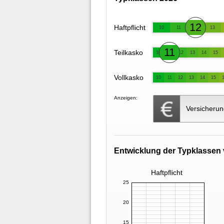
12
Haftpflicht
10
11
13
11
Teilkasko
10
12
13
14
15
Vollkasko
10
11
12
13
14
15
Anzeigen:
Versicherun
Entwicklung der Typklassen 
Haftpflicht
25
20
15