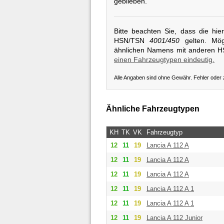
geblieben.
Bitte beachten Sie, dass die hi
HSN/TSN
4001/450
gelten. Mögl
ähnlichen Namens mit anderen 
einen Fahrzeugtypen eindeutig.
Alle Angaben sind ohne Gewähr. Fehler oder
Ähnliche Fahrzeugtypen
KH
TK
VK
Fahrzeugtyp
12
11
19
Lancia
A 112 A
12
11
19
Lancia
A 112 A
12
11
19
Lancia
A 112 A
12
11
19
Lancia
A 112 A 1
12
11
19
Lancia
A 112 A 1
12
11
19
Lancia
A 112 Junior