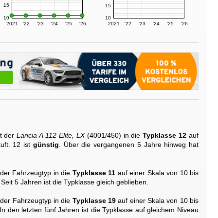
15
15
10
10
2021
'22
'23
'24
'25
'26
2021
'22
'23
'24
'25
'26
t der
Lancia A 112 Elite, LX
(4001/450) in die
Typklasse 12
auf
uft. 12 ist
günstig
. Über die vergangenen 5 Jahre hinweg hat
 der Fahrzeugtyp in die
Typklasse 11
auf einer Skala von 10 bis
. Seit 5 Jahren ist die Typklasse gleich geblieben.
 der Fahrzeugtyp in die
Typklasse 19
auf einer Skala von 10 bis
 In den letzten fünf Jahren ist die Typklasse auf gleichem Niveau