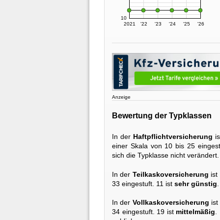
10
2021
'22
'23
'24
'25
'26
Anzeige
Bewertung der Typklassen
In der
Haftpflichtversicherung
is
einer Skala von 10 bis 25 eingest
sich die Typklasse nicht verändert.
In der
Teilkaskoversicherung
ist
33 eingestuft. 11 ist
sehr günstig
In der
Vollkaskoversicherung
ist
34 eingestuft. 19 ist
mittelmäßig
.