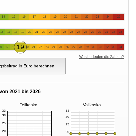
14
15
16
17
18
19
20
21
22
23
24
25
16
17
18
19
20
21
22
23
24
25
26
27
28
29
30
31
32
33
19
16
17
18
20
21
22
23
24
25
26
27
28
29
30
31
32
33
34
Was bedeuten die Zahlen?
gsbeitrag in Euro berechnen
von 2021 bis 2026
Teilkasko
Vollkasko
33
34
30
30
25
25
20
20