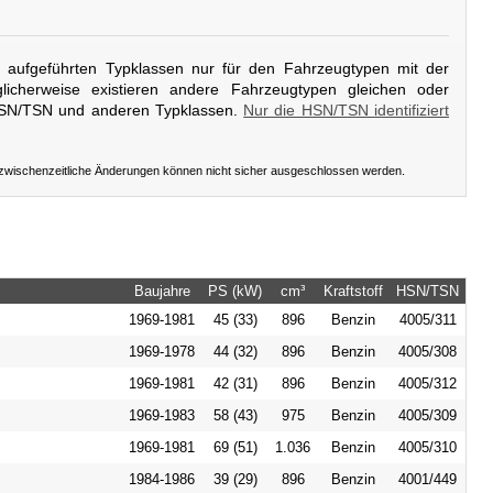
er aufgeführten Typklassen nur für den Fahrzeugtypen mit der
icherweise existieren andere Fahrzeugtypen gleichen oder
HSN/TSN und anderen Typklassen.
Nur die HSN/TSN identifiziert
 zwischenzeitliche Änderungen können nicht sicher ausgeschlossen werden.
Baujahre
PS (kW)
cm³
Kraftstoff
HSN/TSN
1969-1981
45 (33)
896
Benzin
4005/311
1969-1978
44 (32)
896
Benzin
4005/308
1969-1981
42 (31)
896
Benzin
4005/312
1969-1983
58 (43)
975
Benzin
4005/309
1969-1981
69 (51)
1.036
Benzin
4005/310
1984-1986
39 (29)
896
Benzin
4001/449