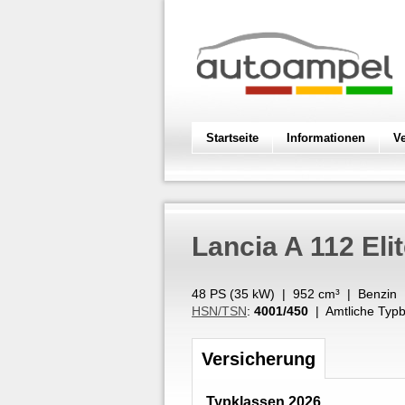
Startseite
Informationen
V
Lancia
A 112 Eli
48 PS (
35
kW
) |
952
cm³
|
Benzin
HSN/TSN
:
4001/450
| Amtliche Typb
Versicherung
Typklassen 2026