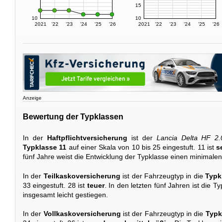
15
10
10
2021
'22
'23
'24
'25
'26
2021
'22
'23
'24
'25
'26
Anzeige
Bewertung der Typklassen
In der
Haftpflichtversicherung
ist der
Lancia Delta HF 2.
Typklasse 11
auf einer Skala von 10 bis 25 eingestuft. 11 ist
s
fünf Jahre weist die Entwicklung der Typklasse einen minimalen
In der
Teilkaskoversicherung
ist der Fahrzeugtyp in die
Typk
33 eingestuft. 28 ist
teuer
. In den letzten fünf Jahren ist die
insgesamt leicht gestiegen.
In der
Vollkaskoversicherung
ist der Fahrzeugtyp in die
Typk