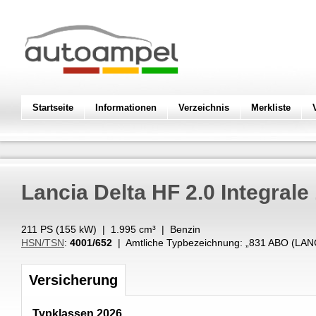
Startseite
Informationen
Verzeichnis
Merkliste
Lancia
Delta HF 2.0 Integrale
211 PS (
155
kW
) |
1.995
cm³
|
Benzin
HSN/TSN
:
4001/652
| Amtliche Typbezeichnung: „
831 ABO (LAN
Versicherung
Typklassen 2026