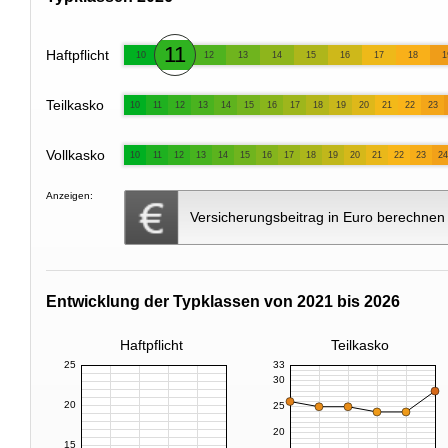
11
Haftpflicht
10
12
13
14
15
16
17
18
1
Teilkasko
10
11
12
13
14
15
16
17
18
19
20
21
22
23
Vollkasko
10
11
12
13
14
15
16
17
18
19
20
21
22
23
24
Anzeigen:
Versicherungsbeitrag in Euro berechnen
Entwicklung der Typklassen von 2021 bis 2026
Haftpflicht
Teilkasko
25
33
30
20
25
20
15