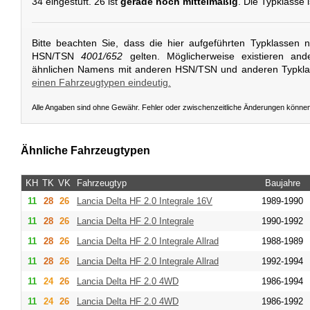
34 eingestuft. 26 ist
gerade noch mittelmäßig
. Die Typklasse i
Bitte beachten Sie, dass die hier aufgeführten Typklassen 
HSN/TSN
4001/652
gelten. Möglicherweise existieren and
ähnlichen Namens mit anderen HSN/TSN und anderen Typkl
einen Fahrzeugtypen eindeutig.
Alle Angaben sind ohne Gewähr. Fehler oder zwischenzeitliche Änderungen könne
Ähnliche Fahrzeugtypen
KH
TK
VK
Fahrzeugtyp
Baujahre
11
28
26
Lancia
Delta HF 2.0 Integrale 16V
1989-1990
11
28
26
Lancia
Delta HF 2.0 Integrale
1990-1992
11
28
26
Lancia
Delta HF 2.0 Integrale Allrad
1988-1989
11
28
26
Lancia
Delta HF 2.0 Integrale Allrad
1992-1994
11
24
26
Lancia
Delta HF 2.0 4WD
1986-1994
11
24
26
Lancia
Delta HF 2.0 4WD
1986-1992